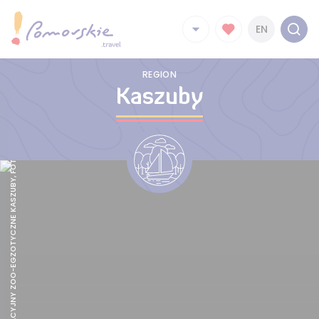
EN
PARK EDUKACYJNY ZOO-EGZOTYCZNE KASZUBY, FOT. MATERIAŁY PROMOCYJNE
REGION
Kaszuby