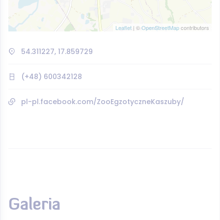
Leaflet
| ©
OpenStreetMap
contributors
54.311227, 17.859729
(+48) 600342128
pl-pl.facebook.com/ZooEgzotyczneKaszuby/
Galeria