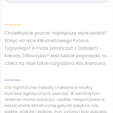
Chcielibyście poznać największe węże świata?
Wziąć na ręce kilkumetrowego Pytona
Tygrysiego? A może potańczyć z Didżejem -
Kakadu Żółtoczubą? Jeśli lubicie pogawędki, to
czeka na Was także rozgadana Ara Ararauna.
Zoo-Egzotyczne Kaszuby to jedyna w okolicy
wystawa egzotycznych zwierząt. W zamkniętym
obiekcie można zobaczyć rzadkie i niespotykane w
naszej strefie klimatycznej gatunki pająków, ryb,
gadów, ptaków i ssaków, m.in. pytona i boa dusiciela,