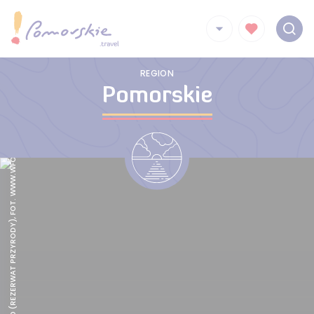
REGION
Pomorskie
MIŁACHOWO (REZERWAT PRZYRODY), FOT. WWW.WFOS.GDANSK.PL