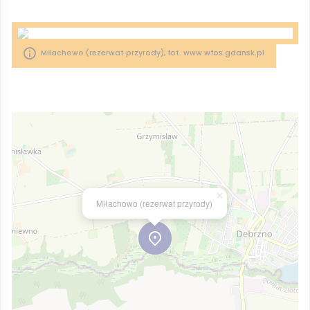
Miłachowo (rezerwat przyrody), fot. www.wfos.gdansk.pl
×
Miłachowo (rezerwat przyrody)