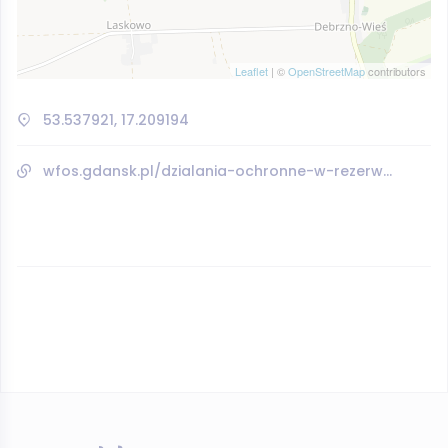
Leaflet
| ©
OpenStreetMap
contributors
53.537921, 17.209194
wfos.gdansk.pl/dzialania-ochronne-w-rezerwacie-przyrody-milachowo/