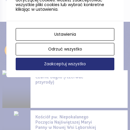
W pobliżu
wszystkie pliki cookies lub wybrać konkretne
klikając w ustawienia.
Ustawienia
Odrzuć wszystko
Odkryj
Zaakceptuj wszystko
Czarne Bagno (rezerwat
przyrody)
Kościół pw. Niepokalanego
Poczęcia Najświętszej Maryi
Panny w Nowej Wsi Lęborskiej