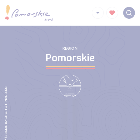
REGION
Pomorskie
REZERWAT PRZYRODY ŁEBSKIE BAGNO, FOT. NADLEŚNICTWO LĘBORK