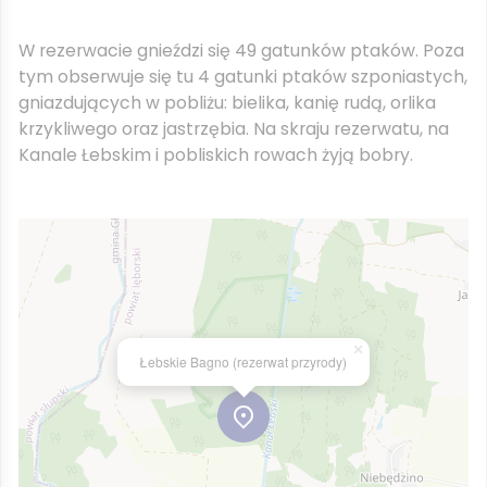
W rezerwacie gnieździ się 49 gatunków ptaków. Poza
tym obserwuje się tu 4 gatunki ptaków szponiastych,
gniazdujących w pobliżu: bielika, kanię rudą, orlika
krzykliwego oraz jastrzębia. Na skraju rezerwatu, na
Kanale Łebskim i pobliskich rowach żyją bobry.
×
Łebskie Bagno (rezerwat przyrody)