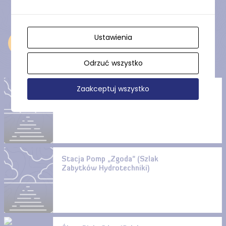
Ustawienia
Odkryj
Odrzuć wszystko
Zaakceptuj wszystko
Cmentarz mennonicki i
ewangelicki w Międzyłężu
Stacja Pomp „Zgoda” (Szlak
Zabytków Hydrotechniki)