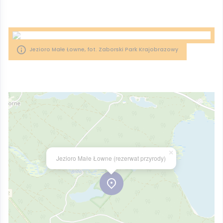
Jezioro Małe Łowne, fot. Zaborski Park Krajobrazowy
×
Jezioro Małe Łowne (rezerwat przyrody)