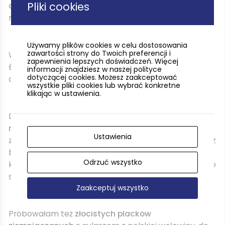
Pliki cookies
czekolady
na biszkopcie migdałowym z musem
rokitnika.
Używamy plików cookies w celu dostosowania
zawartości strony do Twoich preferencji i
Wracam do przystawek – spróbowałam
tatara ze
zapewnienia lepszych doświadczeń. Więcej
śledzia
(ryba od lokalnych dostawców) z domowym
informacji znajdziesz w naszej polityce
dotyczącej cookies. Możesz zaakceptować
chlebem, opalanego dymem wiśniowym.
wszystkie pliki cookies lub wybrać konkretne
klikając w ustawienia.
Danie główne, które mnie urzekło to
delikatny dorsz
na kaszance
, podany z kalarepką z bułką i masłem,
Ustawienia
ze słodkim akcentem w postaci musu gruszkowego z
białym winem i kardamonem. Pyszna, delikatna
Odrzuć wszystko
kalarepka to kolejny dowód na piękne wykorzystanie
sezonowych polskich składników.
Zaakceptuj wszystko
Próbowałam też
złocistych placków