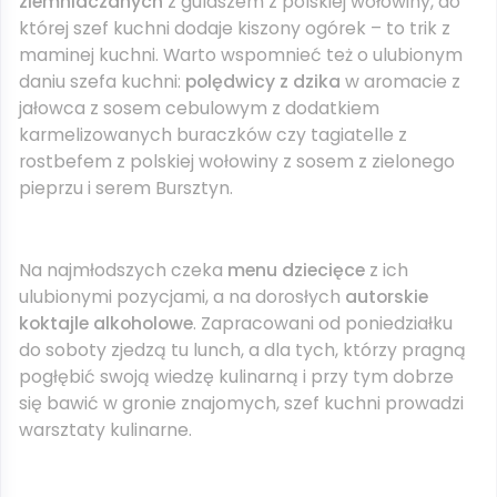
ziemniaczanych
z gulaszem z polskiej wołowiny, do
której szef kuchni dodaje kiszony ogórek – to trik z
maminej kuchni. Warto wspomnieć też o ulubionym
daniu szefa kuchni:
polędwicy z dzika
w aromacie z
jałowca z sosem cebulowym z dodatkiem
karmelizowanych buraczków czy tagiatelle z
rostbefem z polskiej wołowiny z sosem z zielonego
pieprzu i serem Bursztyn.
Na najmłodszych czeka
menu dziecięce
z ich
ulubionymi pozycjami, a na dorosłych
autorskie
koktajle alkoholowe
. Zapracowani od poniedziałku
do soboty zjedzą tu lunch, a dla tych, którzy pragną
pogłębić swoją wiedzę kulinarną i przy tym dobrze
się bawić w gronie znajomych, szef kuchni prowadzi
warsztaty kulinarne.