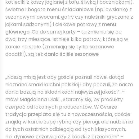
kotleciki z kaszy jaglanej z tofu, śliwką i boczniakami),
świetne i bogate
menu śniadaniowe
(np. owsiankę z
sezonowymi owocami, gofry czy naleśniki gryczane z
jajkami sadzonymi) i ciekawe potrawy z
menu
głównego
. Co do samej karty – ta zmienia się co
dwa, trzy miesiące. Istnieje kilka potraw, które są w
karcie na stałe (zmieniają się tylko sezonowe
dodatki), są też
dania ściśle sezonowe
.
„Naszą misją jest aby goście poznali nowe, dotąd
nieznane smaki kuchni polskiej i aby poczuli, że nasze
dania bazują na składnikach najwyższej jakości”. –
mówi Magdalena Diak. „Staramy się, by produkty
czerpać od lokalnych producentów. W Gvarze
tradycja przeplata się tu z nowoczesnością
, goście
znajdą w karcie zupę rybną czy pierogi, ale nadzienia
do tych ostatnich odbiegają od tych klasycznych,
np. dyniowe z szałwią czy z kaczki z orzechami” –