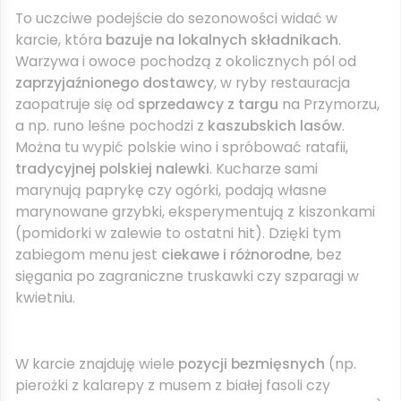
To uczciwe podejście do sezonowości widać w
karcie, która
bazuje na lokalnych składnikach
.
Warzywa i owoce pochodzą z okolicznych pól od
zaprzyjaźnionego dostawcy
, w ryby restauracja
zaopatruje się od
sprzedawcy z targu
na Przymorzu,
a np. runo leśne pochodzi z
kaszubskich lasów
.
Można tu wypić polskie wino i spróbować ratafii,
tradycyjnej polskiej nalewki
. Kucharze sami
marynują paprykę czy ogórki, podają własne
marynowane grzybki, eksperymentują z kiszonkami
(pomidorki w zalewie to ostatni hit). Dzięki tym
zabiegom menu jest
ciekawe i różnorodne
, bez
sięgania po zagraniczne truskawki czy szparagi w
kwietniu.
W karcie znajduję wiele
pozycji bezmięsnych
(np.
pierożki z kalarepy z musem z białej fasoli czy