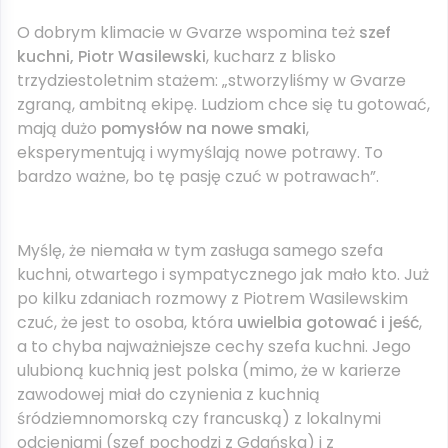
O dobrym klimacie w Gvarze wspomina też
szef
kuchni, Piotr Wasilewski
, kucharz z blisko
trzydziestoletnim stażem: „stworzyliśmy w Gvarze
zgraną, ambitną ekipę. Ludziom chce się tu gotować,
mają dużo
pomysłów na nowe smaki
,
eksperymentują i wymyślają nowe potrawy. To
bardzo ważne, bo tę pasję czuć w potrawach”.
Myślę, że niemała w tym zasługa samego szefa
kuchni, otwartego i sympatycznego jak mało kto. Już
po kilku zdaniach rozmowy z Piotrem Wasilewskim
czuć, że jest to osoba, która
uwielbia gotować i jeść
,
a to chyba najważniejsze cechy szefa kuchni. Jego
ulubioną kuchnią jest polska (mimo, że w karierze
zawodowej miał do czynienia z kuchnią
śródziemnomorską czy francuską) z lokalnymi
odcieniami (szef pochodzi z Gdańska) i z