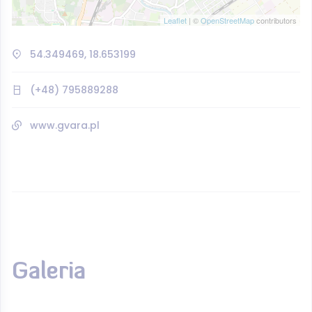
Leaflet
| ©
OpenStreetMap
contributors
54.349469, 18.653199
(+48) 795889288
www.gvara.pl
Galeria