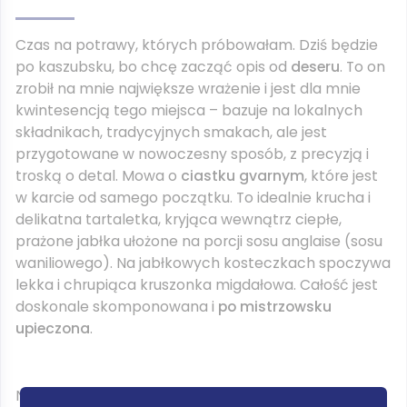
Czas na potrawy, których próbowałam. Dziś będzie
po kaszubsku, bo chcę zacząć opis od
deseru
. To on
zrobił na mnie największe wrażenie i jest dla mnie
kwintesencją tego miejsca – bazuje na lokalnych
składnikach, tradycyjnych smakach, ale jest
przygotowane w nowoczesny sposób, z precyzją i
troską o detal. Mowa o
ciastku gvarnym
, które jest
w karcie od samego początku. To idealnie krucha i
delikatna tartaletka, kryjąca wewnątrz ciepłe,
prażone jabłka ułożone na porcji sosu anglaise (sosu
waniliowego). Na jabłkowych kosteczkach spoczywa
lekka i chrupiąca kruszonka migdałowa. Całość jest
doskonale skomponowana i
po mistrzowsku
upieczona
.
Na miłośników czekolady czeka
mus z belgijskiej