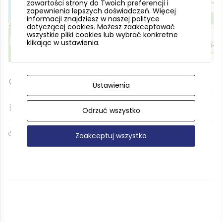
zawartości strony do Twoich preferencji i
zapewnienia lepszych doświadczeń. Więcej
informacji znajdziesz w naszej polityce
dotyczącej cookies. Możesz zaakceptować
wszystkie pliki cookies lub wybrać konkretne
klikając w ustawienia.
Leaflet
| ©
OpenStreetMap
contributors
54.239441, 18.108168
Ustawienia
(+48) 586843608
(+48) 600872501
Odrzuć wszystko
www.facebook.com/ogrodgolubie
Zaakceptuj wszystko