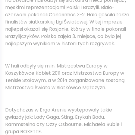
Na otwarcie hali odbył się siatkarski mecz pomiędzy
męskimi reprezentacjami Polski i Brazylii. Biało-
czerwoni pokonali Canarinhos 3-2. Hala gościła także
finalistów siatkarskiej Ligi Światowej. W tej imprezie
najlepsi okazali się Rosjanie, którzy w finale pokonali
Brazylijczyków. Polska zajęła 3. miejsce, co było jej
najlepszym wynikiem w historii tych rozgrywek.
W hali odbyły się m.in. Mistrzostwa Europy w
Koszykówce Kobiet 2011 oraz Mistrzostwa Europy w
Tenisie Stołowym, a w 2014 zorganizowane zostaną
Mistrzostwa Świata w Siatkówce Mężczyzn.
Dotychczas w Ergo Arenie występowały takie
gwiazdy jak: Lady Gaga, Sting, Erykah Badu,
Rammsteina czy Ozzy Osbourne, Michaela Buble i
grupa ROXETTE.