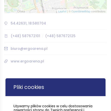
Leaflet
| ©
OpenStreetMap
contributors
54.42631, 18.580704
(+48) 587672101
(+48) 587672125
biuro@ergoarena.pl
www.ergoarena.pl
Pliki cookies
Używamy plików cookies w celu dostosowania
zawartości strony do Twoich preferencji i