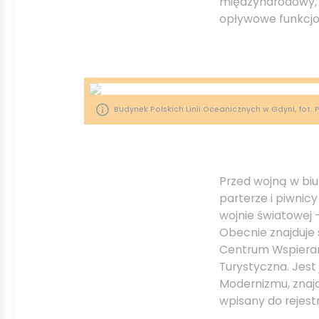
międzynarodowy, 
opływowe funkcjo
Budynek Polskich Linii Oceanicznych w Gdyni, fot. 
Przed wojną w biu
parterze i piwnicy
wojnie światowej –
Obecnie znajduje 
Centrum Wspierani
Turystyczna. Jes
Modernizmu, znajd
wpisany do rejestr