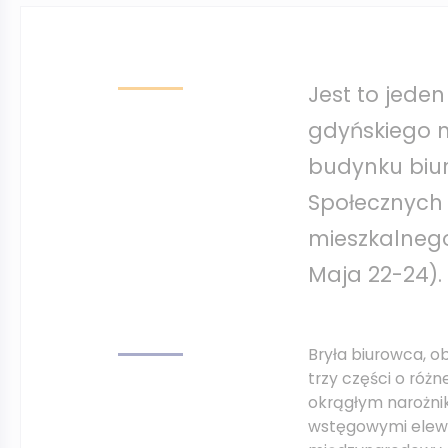
Jest to jede
gdyńskiego m
budynku biu
Społecznych 
mieszkalnego
Maja 22-24).
Bryła biurowca, o
trzy części o róż
okrągłym narożnik
wstęgowymi elewa