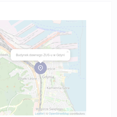
×
Budynek dawnego ZUS-u w Gdyni
Leaflet
| ©
OpenStreetMap
contributors