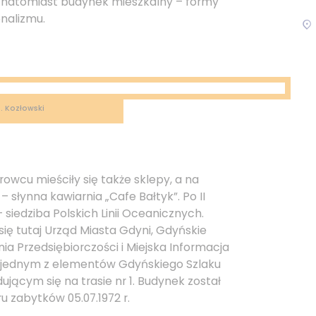
natomiast budynek mieszkalny – formy
nalizmu.
P. Kozłowski
rowcu mieściły się także sklepy, a na
 – słynna kawiarnia „Cafe Bałtyk”. Po II
 siedziba Polskich Linii Oceanicznych.
się tutaj Urząd Miasta Gdyni, Gdyńskie
a Przedsiębiorczości i Miejska Informacja
t jednym z elementów Gdyńskiego Szlaku
ującym się na trasie nr 1. Budynek został
u zabytków 05.07.1972 r.