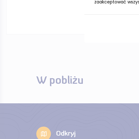
zaakceptować wszystk
W pobliżu
Odkryj