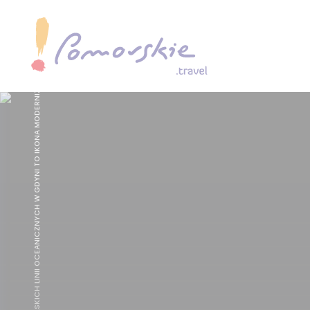
BUDYNEK POLSKICH LINII OCEANICZNYCH W GDYNI TO IKONA MODERNIZMU I JEDNO Z NAJBARDZIEJ CHARAKTERYSTYCZNYCH DZIEŁ ARCHITEKTURY LAT 30. XX WIEKU. FOT. P. KOZŁOWSKI