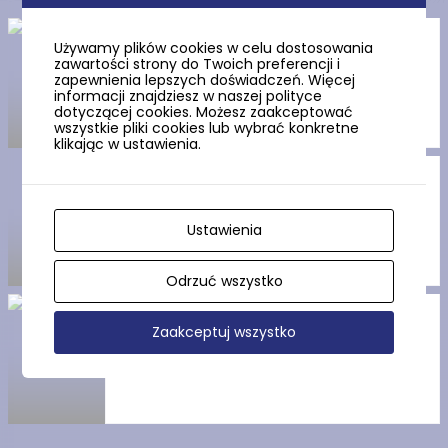
Baszta Schultza w Gdańsku
Używamy plików cookies w celu dostosowania
zawartości strony do Twoich preferencji i
zapewnienia lepszych doświadczeń. Więcej
informacji znajdziesz w naszej polityce
dotyczącej cookies. Możesz zaakceptować
wszystkie pliki cookies lub wybrać konkretne
klikając w ustawienia.
Gdański Teatr Szekspirowski
Ustawienia
Odrzuć wszystko
Złota Brama w Gdansku
Zaakceptuj wszystko