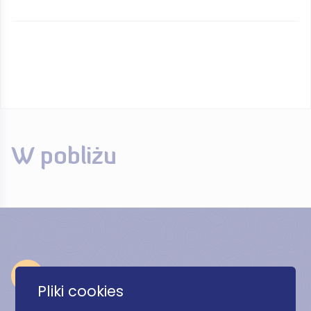
W pobliżu
Odkryj
Pliki cookies