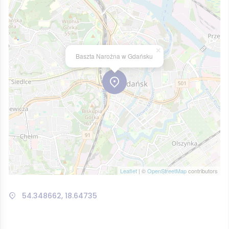
×
Baszta Narożna w Gdańsku
Leaflet
| ©
OpenStreetMap
contributors
54.348662, 18.64735