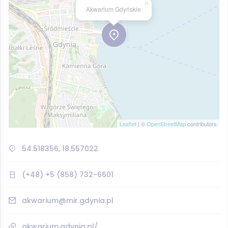
×
Akwarium Gdyńskie
Leaflet
| ©
OpenStreetMap
contributors
54.518356, 18.557022
(+48) +5 (858) 732-6601
akwarium@mir.gdynia.pl
akwarium.gdynia.pl/