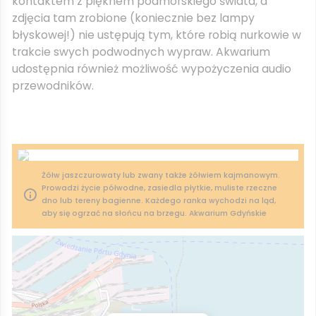
kontaktem z pięknem podmorskiego świata, a
zdjęcia tam zrobione (koniecznie bez lampy
błyskowej!) nie ustępują tym, które robią nurkowie w
trakcie swych podwodnych wypraw. Akwarium
udostępnia również możliwość wypożyczenia audio
przewodników.
Żółw jaszczurowaty lub zwany także żółwiem kajmanowym.
Prowadzi życie półwodne, zasiedla płytkie, muliste rzeczne
dno lub tereny bagienne. Każdego ranka wychodzi na ląd,
aby się ogrzać na słońcu na brzegu. Akwarium Gdyńskie