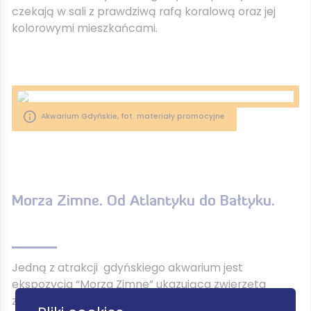
czekają w sali z prawdziwą rafą koralową oraz jej
kolorowymi mieszkańcami.
Akwarium Gdyńskie, fot. materiały promocyjne
Morza Zimne. Od Atlantyku do Bałtyku.
Jedną z atrakcji gdyńskiego akwarium jest
ekspozycja “Morza Zimne” ukazująca zwierzęta
zamieszkujące chłodne wody Atlantyku i Bałtyku.