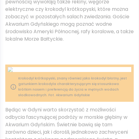
pewnością wywołają także rekiny, węgorze
elektryczne czy krokodyl krótkopyski, które można
zobaczyć w pozostałych salach zwiedzania. Goście
Akwarium Gdyńskiego mogą poznać wodne
środowisko Ameryki Północnej, rafy koralowe, a także
lokalne Morze Bałtyckie.
Krokodyl krótkopyski, znany również jako krokodyl błotny, jest
gatunkiem krokodyla charakteryzującym się stosunkowo
krótkim nosem i preferencją do życia w mętnych wodach
słodkowodnych. Fot. Akwarium Gdyńskie
Będąc w Gdyni warto skorzystać z możliwości
odbycia fascynującej podróży w morskie głębiny w
Akwarium Gdyńskim. Świetnie bawią się tam
zarówno dzieci, jak i dorośli, jednakowo zachwyceni