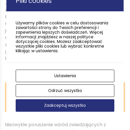
Pliki cookies
Jest to najnowsza ekspozycja wodnego zoo,
znajdująca się pod poziomem morza. Odwiedzający
będą mieli niezwykłą okazję do odkrycia
Używamy plików cookies w celu dostosowania
różnorodności środowiska, które powszechnie nie
zawartości strony do Twoich preferencji i
jest za takie uważane, a dynamiczne, dobrze
zapewnienia lepszych doświadczeń. Więcej
informacji znajdziesz w naszej polityce
natlenione i pełnosłone wody północnego Atlantyku
dotyczącej cookies. Możesz zaakceptować
zapewniają doskonałe warunki do życia wielu
wszystkie pliki cookies lub wybrać konkretne
klikając w ustawienia.
gatunkom zwierząt i roślin. Zachęcamy do poznania
tasz, węgorzyc, belon czy orleni pospolitych.
Ustawienia
Odrzuć wszystko
Chrysaora to rodzaj meduz, należący do gromady
parzydełkowców, które są znane ze swojej jaskrawej i często
Zaakceptuj wszystko
widowiskowej barwy. Fot. Akwarium Gdyńskie
Niezwykłe poruszenie wśród zwiedzających z