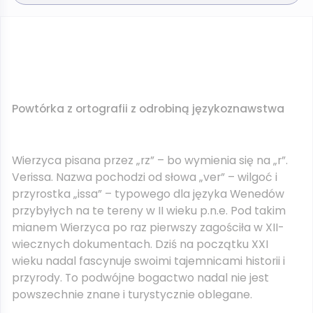
Powtórka z ortografii z odrobiną językoznawstwa
Wierzyca pisana przez „rz” – bo wymienia się na „r”.
Verissa. Nazwa pochodzi od słowa „ver” – wilgoć i
przyrostka „issa” – typowego dla języka Wenedów
przybyłych na te tereny w II wieku p.n.e. Pod takim
mianem Wierzyca po raz pierwszy zagościła w XII-
wiecznych dokumentach. Dziś na początku XXI
wieku nadal fascynuje swoimi tajemnicami historii i
przyrody. To podwójne bogactwo nadal nie jest
powszechnie znane i turystycznie oblegane.