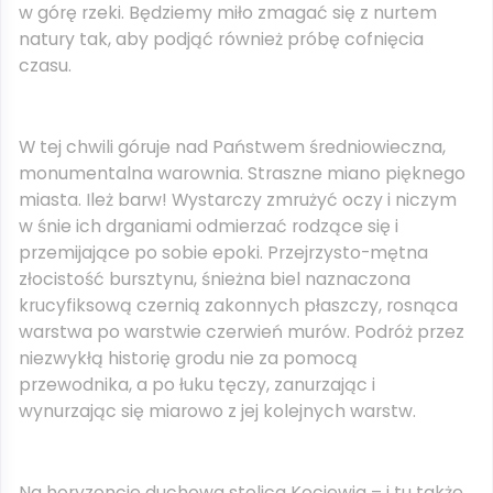
w górę rzeki. Będziemy miło zmagać się z nurtem
natury tak, aby podjąć również próbę cofnięcia
czasu.
W tej chwili góruje nad Państwem średniowieczna,
monumentalna warownia. Straszne miano pięknego
miasta. Ileż barw! Wystarczy zmrużyć oczy i niczym
w śnie ich drganiami odmierzać rodzące się i
przemijające po sobie epoki. Przejrzysto-mętna
złocistość bursztynu, śnieżna biel naznaczona
krucyfiksową czernią zakonnych płaszczy, rosnąca
warstwa po warstwie czerwień murów. Podróż przez
niezwykłą historię grodu nie za pomocą
przewodnika, a po łuku tęczy, zanurzając i
wynurzając się miarowo z jej kolejnych warstw.
Na horyzoncie duchowa stolica Kociewia – i tu także