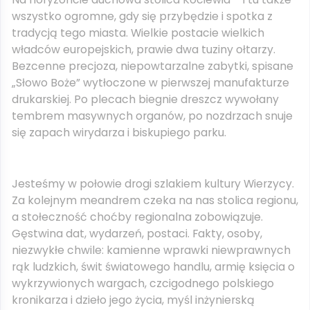
wszystko ogromne, gdy się przybędzie i spotka z
tradycją tego miasta. Wielkie postacie wielkich
władców europejskich, prawie dwa tuziny ołtarzy.
Bezcenne precjoza, niepowtarzalne zabytki, spisane
„Słowo Boże” wytłoczone w pierwszej manufakturze
drukarskiej. Po plecach biegnie dreszcz wywołany
tembrem masywnych organów, po nozdrzach snuje
się zapach wirydarza i biskupiego parku.
Jesteśmy w połowie drogi szlakiem kultury Wierzycy.
Za kolejnym meandrem czeka na nas stolica regionu,
a stołeczność choćby regionalna zobowiązuje.
Gęstwina dat, wydarzeń, postaci. Fakty, osoby,
niezwykłe chwile: kamienne wprawki niewprawnych
rąk ludzkich, świt światowego handlu, armię księcia o
wykrzywionych wargach, czcigodnego polskiego
kronikarza i dzieło jego życia, myśl inżynierską