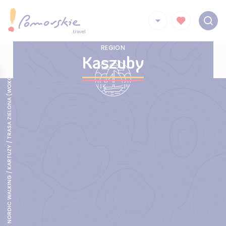
REGION
NORDIC WALKING / KARTUZY / TRASA ZIELONA (WOKÓŁ KARTUZ)
Kaszuby