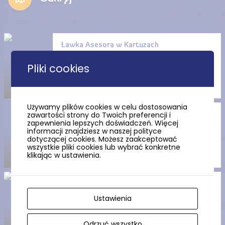
Ławka Asesora w Kartuzach
Pliki cookies
Używamy plików cookies w celu dostosowania
zawartości strony do Twoich preferencji i
Punkt widokowy – stok
zapewnienia lepszych doświadczeń. Więcej
wzgórza na wschodnim brzegu
informacji znajdziesz w naszej polityce
Jeziora Klasztornego Małego
dotyczącej cookies. Możesz zaakceptować
wszystkie pliki cookies lub wybrać konkretne
klikając w ustawienia.
Punkt widokowy Góra
Spiczasta
Ustawienia
Odrzuć wszystko