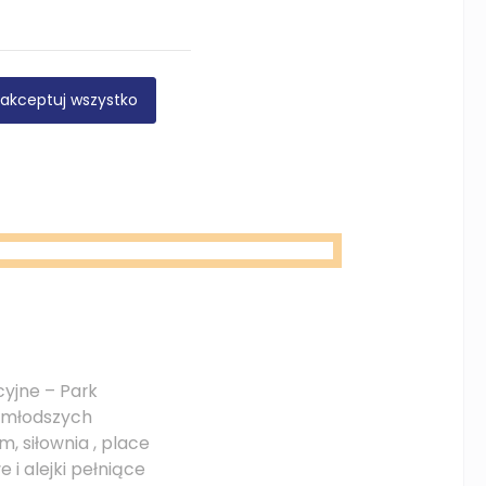
 Janusza
akceptuj wszystko
rakowem artysty
cyjne – Park
ajmłodszych
m, siłownia , place
 i alejki pełniące