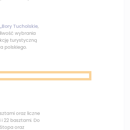
„Bory Tucholskie
,
żliwość wybrania
nkcję turystyczną
a polskiego.
ztami oraz liczne
 i 22 basztami. Do
 Stopa oraz