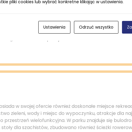
ie pliki cookies lub wybrać konkretne klikając w ustawienia.
otyku, noszący miano bazyliki mniejszej.
owania ze sztuką zainteresuje zapewne Galeria Muzeum
Ustawienia
Odrzuć wszystko
Za
, urodzonego w Chojnicach a związanego artystyczne z K
zeźbą, malarstwem i poezja.
osiada w swojej ofercie również doskonałe miejsce rekrea
ctwo zieleni, wody i miejsc do wypoczynku, atrakcje dla n
 to przestrzeń wielofunkcyjna. W parku znajduje się bulodro
 stoły dla szachistów, zbudowano również ścieżki rowerowe