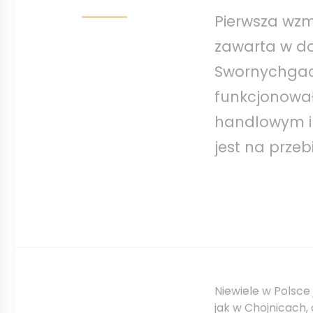
Pierwsza wzmi
zawarta w d
Swornychgaci
funkcjonował
handlowym i
jest na prze
Niewiele w Polsce 
jak w Chojnicach,