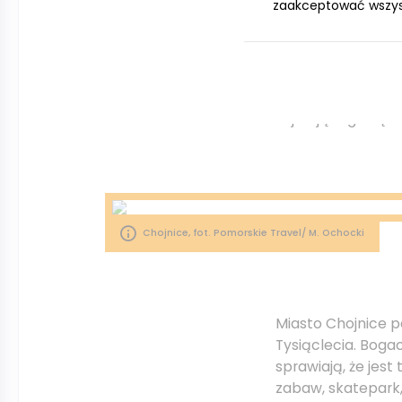
zaakceptować wszystk
nadwiślańskiego g
Spragnionych obc
Trzebiatowskiego
zajmującego się r
Chojnice, fot. Pomorskie Travel/ M. Ochocki
Miasto Chojnice p
Tysiąclecia. Boga
sprawiają, że jest
zabaw, skatepark,