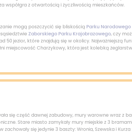
rza współgra z otwartością i życzliwością mieszkańców.
czanie mogą poszczycić się bliskością
Parku Narodowego 
sąsiedztwie
Zaborskiego Parku Krajobrazowego
, czy mo
ad 50 jezior, które znajdują się w okolicy. Najważniejszą fu
łni miejscowość Charzykowy, która jest kolebką żeglarstw
ała się część dawnej zabudowy, mury warowne wraz z bas
oniczne. Stare miasto zamykały mury miejskie z 3 bramami
w zachowały się jedynie 3 baszty: Wronia, Szewska i Kurza