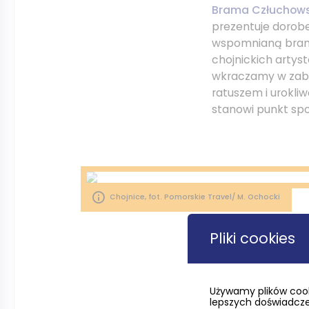
Brama Człuchow
prezentuje dorobe
wspomnianą bramą
chojnickich arty
wkraczamy w zaby
ratuszem i urokliw
stanowi punkt spo
Chojnice, fot. Pomorskie Travel/ M. Ochocki
Pliki cookies
Ze Starego Rynku 
kościół pojezuicki
Używamy plików cook
wnętrza oraz poc
lepszych doświadczeń