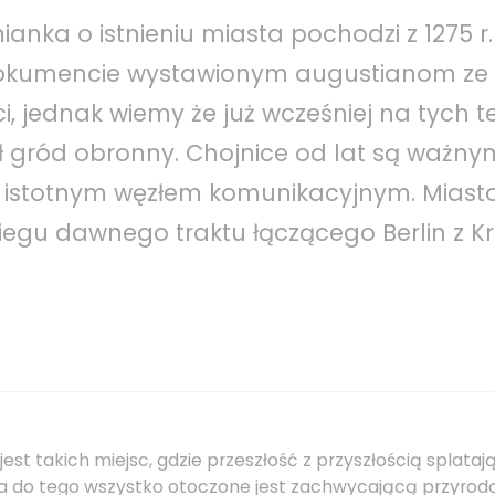
anka o istnieniu miasta pochodzi z 1275 r. 
okumencie wystawionym augustianom ze
, jednak wiemy że już wcześniej na tych 
 gród obronny. Chojnice od lat są ważn
 istotnym węzłem komunikacyjnym. Miast
biegu dawnego traktu łączącego Berlin z 
jest takich miejsc, gdzie przeszłość z przyszłością splataj
 a do tego wszystko otoczone jest zachwycającą przyrod