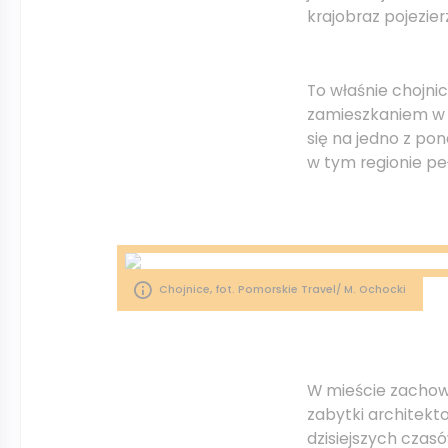
krajobraz pojezie
To właśnie chojni
zamieszkaniem w 
się na jedno z pon
w tym regionie pe
Chojnice, fot. Pomorskie Travel/ M. Ochocki
W mieście zachow
zabytki architekt
dzisiejszych czasó