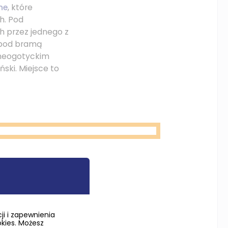
ne
, które
h. Pod
 przez jednego z
c pod bramą
 neogotyckim
ski. Miejsce to
się późnobarokowy
ym wystrojem
i i zapewnienia
a
o architekturze
okies. Możesz