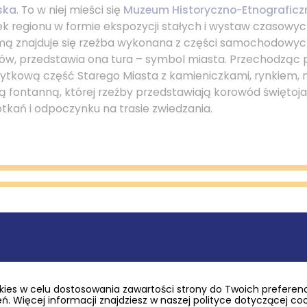
ska
. To w niej mieści się
Muzeum Historyczno-Etnograficz
k regionu w formie ekspozycji stałych i wystaw czasowyc
 znajduje się rzeźba wykonana z części samochodowych
stów, przedstawia ona tura – symbol miasta. Przechodzą
tkową część Starego Miasta z kamieniczkami, rynkiem,
ą fontanną, której rzeźby przedstawiają korowód świętojań
tkań i odpoczynku na trasie zwiedzania.
już niedaleko do Placu Kościelnego, na którym znajduje 
p.w. Zwiastowania Najświętszej Maryi Panny
ze wspaniał
ies w celu dostosowania zawartości strony do Twoich preferencj
hodzący z XIV w.
Kościół p.w. Ścięcia Św. Jana Chrzciciel
. Więcej informacji znajdziesz w naszej polityce dotyczącej co