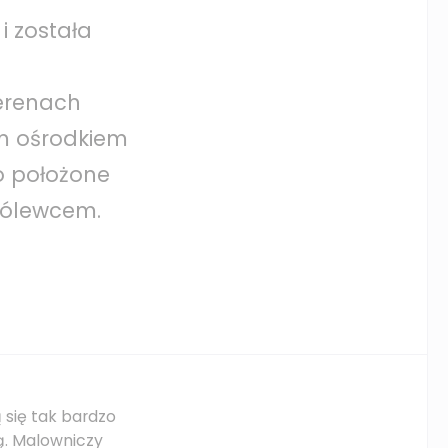
i została
terenach
ym ośrodkiem
o położone
Królewcem.
ą się tak bardzo
ą. Malowniczy