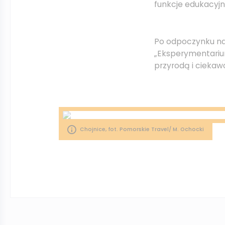
funkcje edukacyjn
Po odpoczynku na
„Eksperymentarium
przyrodą i ciekaw
Chojnice, fot. Pomorskie Travel/ M. Ochocki