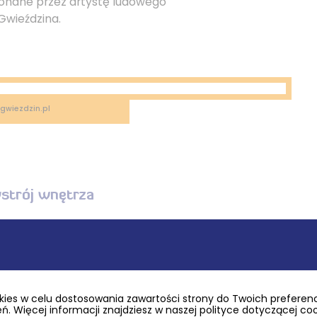
nane przez artystę ludowego
wieździna.
agwiezdzin.pl
strój wnętrza
okokowy z II połowy XVII wieku,
ami czterech ewangelistów i Maryi,
ies w celu dostosowania zawartości strony do Twoich preferencj
anowy
. Więcej informacji znajdziesz w naszej polityce dotyczącej co