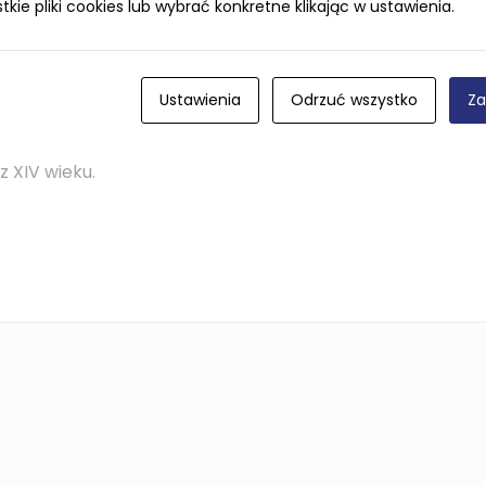
ie pliki cookies lub wybrać konkretne klikając w ustawienia.
muzycznego z barokowymi malowidłami
stołów z XVII wieku;
Ustawienia
Odrzuć wszystko
Za
tusa ukrzyżowanego,
z XIV wieku.