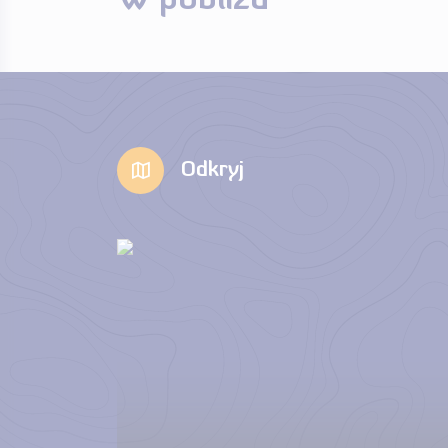
W pobliżu
Odkryj