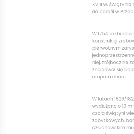
XVIII w. świątyni
do parafii w Przec
W 1754 rozbudowa
konstrukcji zrębo
pierwotnym zarysi
jednoprzestrzenne
niej, trójbocznie
znajdował się bar
empora chóru.
W latach 1826/18
wydłużono o 10 m
czoła świątyni w
zabytkowych, bar
człuchowskim muz