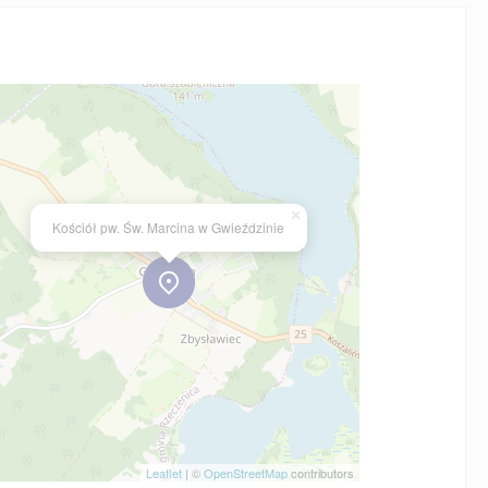
×
Kościół pw. Św. Marcina w Gwieździnie
Leaflet
| ©
OpenStreetMap
contributors