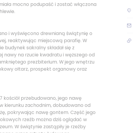
a miała mocno podupaść i zostać włączona
hlewie.
no i wyświęcono drewnianą świątynię o
wej, reaktywując miejscową parafię. W
e budynek sakralny składał się z
j nawy na rzucie kwadratu i węższego od
 zamkniętego prezbiterium. W jego wnętrzu
okowy ołtarz, prospekt organowy oraz
27 kościół przebudowano, jego nawę
 w kierunku zachodnim, dobudowano od
ieżę, pokrywając nawę gontem. Część jego
okowych rzeźb można dziś oglądać w
eum. W świątynie zastąpiły je rzeźby