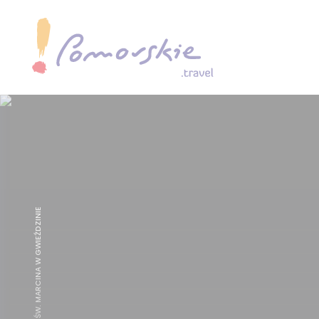
KOŚCIÓŁ PW. ŚW. MARCINA W GWIEŹDZINIE