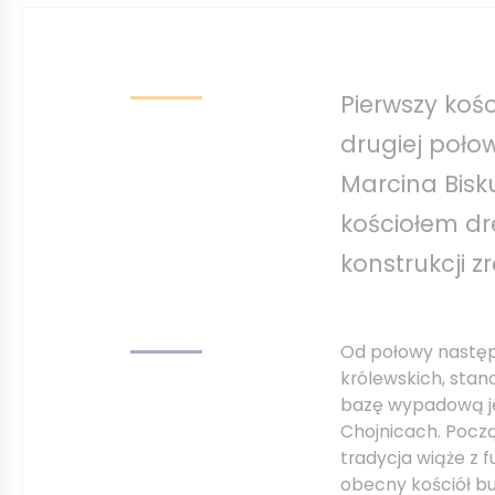
Pierwszy kości
drugiej połow
Marcina Bisku
kościołem dr
konstrukcji z
Od połowy następ
królewskich, stan
bazę wypadową je
Chojnicach. Począt
tradycja wiąże z 
obecny kościół b