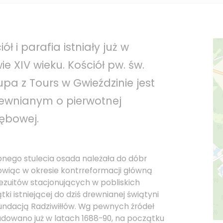
ół i parafia istniały już w
ie XIV wieku. Kościół pw. św.
pa z Tours w Gwieździnie jest
ewnianym o pierwotnej
rębowej.
nego stulecia osada należała do dóbr
owiąc w okresie kontrreformacji główną
zuitów stacjonujących w pobliskich
ki istniejącej do dziś drewnianej świątyni
fundacją Radziwiłłów. Wg pewnych źródeł
udowano już w latach 1688-90, na początku