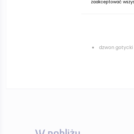
zaakceptować wszystk
empora chóru 
Chrystusa i 12 Apo
2 rzeźby Chrys
dzwon gotycki 