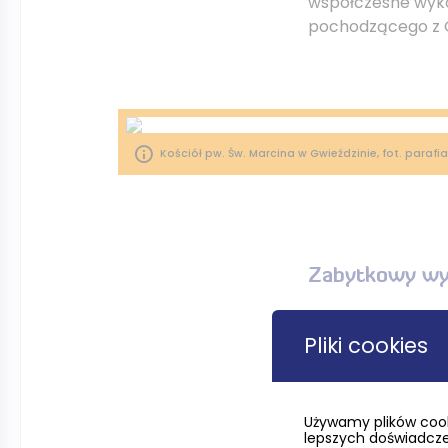
współczesne wyko
pochodzącego z G
Kościół pw. Św. Marcina w Gwieździnie, fot. parafi
Zabytkowy wy
ołtarz główny r
Pliki cookies
ambona z rzeźb
Używamy plików cook
prospekt org
lepszych doświadczeń