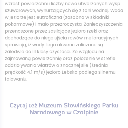
wzrost powierzchni i liczby nowo utworzonych wysp
szuwarowych, wynurzających się z toni wodnej. Woda
w jeziorze jest eutroficzna (zasobna w składniki
pokarmowe) i mało przezroczysta. Zanieczyszczenia
przenoszone przez zasilające jezioro rzeki oraz
dochodzące do niego ujścia rowów melioracyjnych
sprawiają, iż wody tego akwenu zaliczane są
zaledwie do III klasy czystości. Ze względu na
zajmowaną powierzchnię oraz położenie w strefie
oddziaływania wiatrów o znacznej sile (średnia
prędkość 4,1 m/s) jezioro Łebsko podlega silnemu
falowaniu.
Czytaj też
Muzeum Słowińskiego Parku
Narodowego w Czołpinie