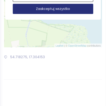
Zaakceptuj wszystko
Leaflet
| ©
OpenStreetMap
contributors
54.718275, 17.304153