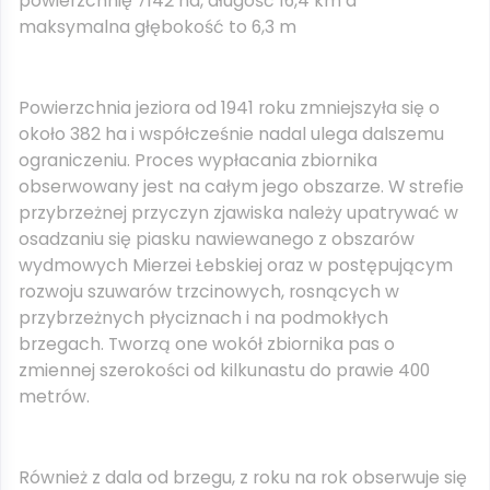
powierzchnię 7142 ha, długość 16,4 km a
maksymalna głębokość to 6,3 m
Powierzchnia jeziora od 1941 roku zmniejszyła się o
około 382 ha i współcześnie nadal ulega dalszemu
ograniczeniu. Proces wypłacania zbiornika
obserwowany jest na całym jego obszarze. W strefie
przybrzeżnej przyczyn zjawiska należy upatrywać w
osadzaniu się piasku nawiewanego z obszarów
wydmowych Mierzei Łebskiej oraz w postępującym
rozwoju szuwarów trzcinowych, rosnących w
przybrzeżnych płyciznach i na podmokłych
brzegach. Tworzą one wokół zbiornika pas o
zmiennej szerokości od kilkunastu do prawie 400
metrów.
Również z dala od brzegu, z roku na rok obserwuje się