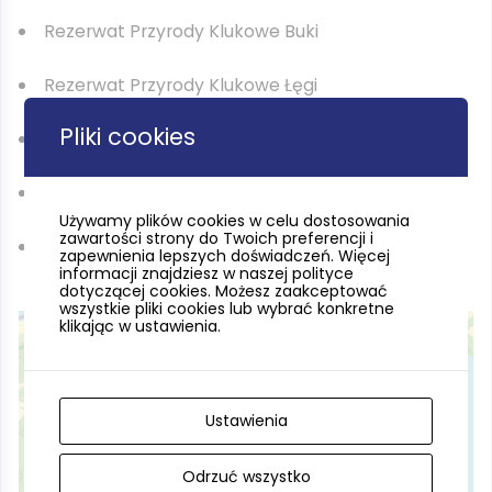
Rezerwat Przyrody Klukowe Buki
Rezerwat Przyrody Klukowe Łęgi
Pliki cookies
Rezerwat Przyrody zolszyna
Obszar Ochrony Ściesłej Mierzeja
Używamy plików cookies w celu dostosowania
zawartości strony do Twoich preferencji i
Obszar Ochrony Ścisłej Moroszka
zapewnienia lepszych doświadczeń. Więcej
informacji znajdziesz w naszej polityce
dotyczącej cookies. Możesz zaakceptować
wszystkie pliki cookies lub wybrać konkretne
klikając w ustawienia.
Ustawienia
×
Jezioro Łebsko
Odrzuć wszystko