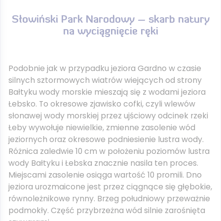
Słowiński Park Narodowy – skarb natury
na wyciągnięcie ręki
Podobnie jak w przypadku jeziora Gardno w czasie
silnych sztormowych wiatrów wiejących od strony
Bałtyku wody morskie mieszają się z wodami jeziora
Łebsko. To okresowe zjawisko cofki, czyli wlewów
słonawej wody morskiej przez ujściowy odcinek rzeki
Łeby wywołuje niewielkie, zmienne zasolenie wód
jeziornych oraz okresowe podniesienie lustra wody.
Różnica zaledwie 10 cm w położeniu poziomów lustra
wody Bałtyku i Łebska znacznie nasila ten proces.
Miejscami zasolenie osiąga wartość 10 promili. Dno
jeziora urozmaicone jest przez ciągnące się głębokie,
równoleżnikowe rynny. Brzeg południowy przeważnie
podmokły. Część przybrzeżna wód silnie zarośnięta