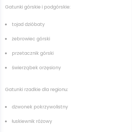
Gatunki górskie i podgórskie:
tojad dzióbaty
żebrowiec górski
przetacznik górski
świerząbek orzęsiony
Gatunki rzadkie dla regionu:
dzwonek pokrzywolistny
łuskiewnik różowy