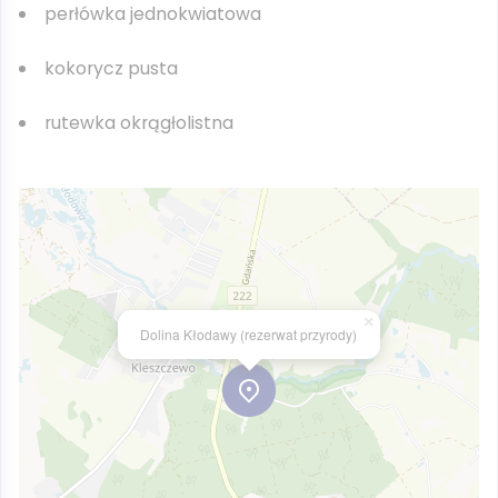
perłówka jednokwiatowa
kokorycz pusta
rutewka okrągłolistna
×
Dolina Kłodawy (rezerwat przyrody)