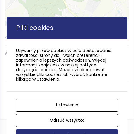
Leaflet
| ©
OpenStreetMap
contributors
Pliki cookies
54.188916, 18.527697
Używamy plików cookies w celu dostosowania
kolbudy.gdansk.lasy.gov.pl/rezerwaty-przyrody/-/asset_publisher/1M8a/content/dolina-klodawy
zawartości strony do Twoich preferencji i
zapewnienia lepszych doświadczeń. Więcej
informacji znajdziesz w naszej polityce
dotyczącej cookies. Możesz zaakceptować
wszystkie pliki cookies lub wybrać konkretne
klikając w ustawienia.
Ustawienia
Odrzuć wszystko