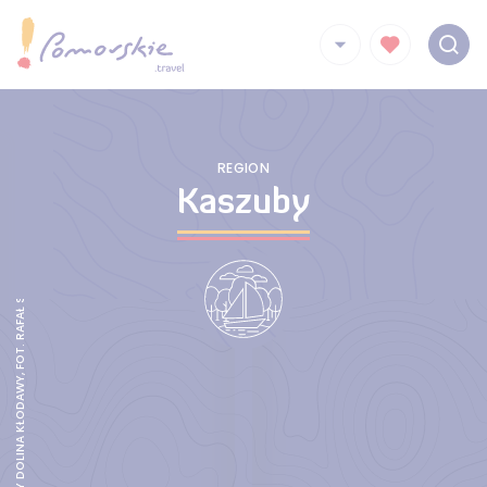
REZERWAT PRZYRODY DOLINA KŁODAWY, FOT. RAFAŁ SZADKOWSKI/NADLEŚNICTWO KOLBUDY
REGION
Kaszuby