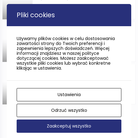
Pliki cookies
ODLEGŁOŚĆ —
Spichlerze na Ołowiance w
Gdańsku (oddział NMM)
Używamy plików cookies w celu dostosowania
zawartości strony do Twoich preferencji i
zapewnienia lepszych doświadczeń. Więcej
informacji znajdziesz w naszej polityce
ODLEGŁOŚĆ —
dotyczącej cookies. Możesz zaakceptować
wszystkie pliki cookies lub wybrać konkretne
klikając w ustawienia.
Kanał Raduni
Ustawienia
ODLEGŁOŚĆ —
Odrzuć wszystko
Pokaż więcej
Zaakceptuj wszystko