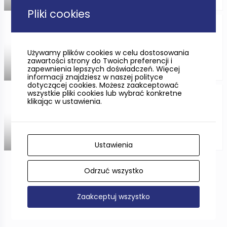
Pliki cookies
Wąwóz Chłapowski
Używamy plików cookies w celu dostosowania
zawartości strony do Twoich preferencji i
zapewnienia lepszych doświadczeń. Więcej
ODLEGŁOŚĆ —
informacji znajdziesz w naszej polityce
dotyczącej cookies. Możesz zaakceptować
wszystkie pliki cookies lub wybrać konkretne
Góra Lemana w Piasznie
klikając w ustawienia.
ODLEGŁOŚĆ —
Ustawienia
Odrzuć wszystko
Pokaż więcej
Zaakceptuj wszystko