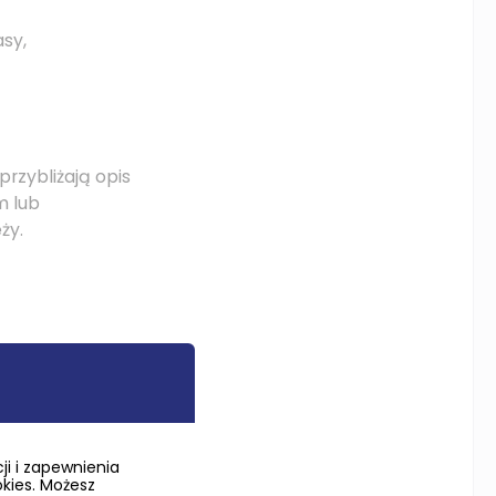
sy,
rzybliżają opis
m lub
ży.
i i zapewnienia
okies. Możesz