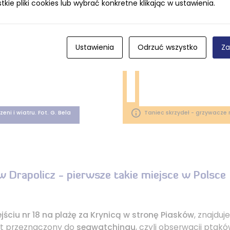
ie pliki cookies lub wybrać konkretne klikając w ustawienia.
Ustawienia
Odrzuć wszystko
Za
ni i wiatru. Fot. G. Bela
Taniec skrzydeł - grzywacze n
 Drapolicz - pierwsze takie miejsce w Polsce
jściu nr 18 na plażę za Krynicą w stronę Piasków
, znajduj
kt przeznaczony do
seawatchingu
, czyli obserwacji ptak