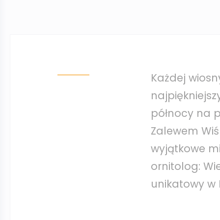
Każdej wiosny
najpiękniejsz
północy na p
Zalewem Wiśl
wyjątkowe mi
ornitolog: Wi
unikatowy w 