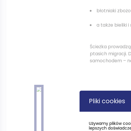
błotniaki zboż
a także bieliki
Ścieżka prowadząc
ptasich migracji.
samochodem – na m
Pliki cookies
Używamy plików cook
lepszych doświadczeń