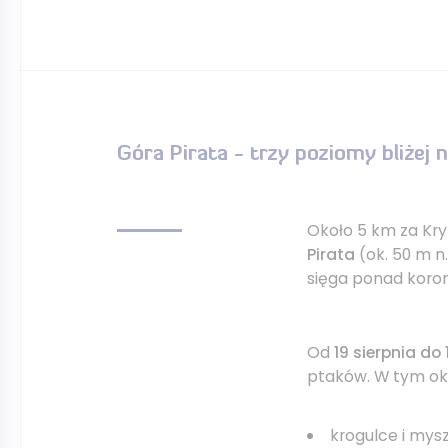
Góra Pirata - trzy poziomy bliżej 
Około 5 km za Kry
Pirata
(ok. 50 m n.
sięga ponad koron
Od
19 sierpnia do
ptaków. W tym ok
krogulce i mysz