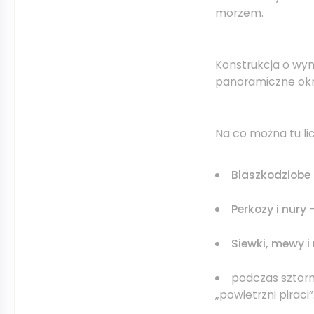
morzem.
Konstrukcja o wym
panoramiczne okn
Na co można tu li
Blaszkodziobe
Perkozy i nury
–
Siewki, mewy i
podczas sztormó
„powietrzni piraci”