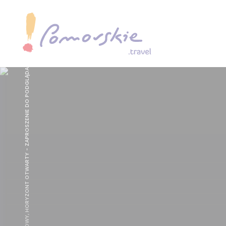
SPRZĘT GOTOWY, HORYZONT OTWARTY - ZAPROSZENIE DO PODGLĄDANIA PTAKÓW MORSKICH W PUNKCIE OBSERWACJI PTAKÓW MORSKICH, FOT. POMORSKIE.TRAVEL