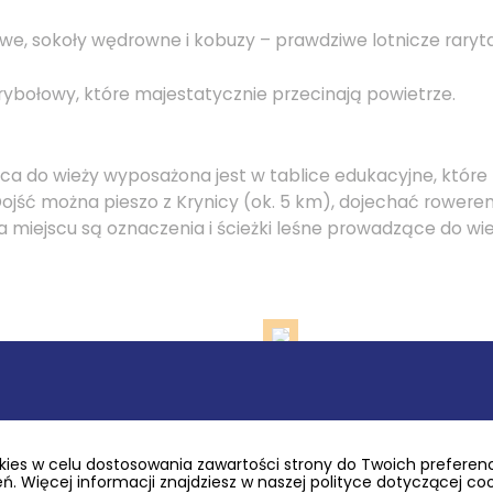
owe, sokoły wędrowne i kobuzy – prawdziwe lotnicze raryta
 i rybołowy, które majestatycznie przecinają powietrze.
a do wieży wyposażona jest w tablice edukacyjne, które p
 Dojść można pieszo z Krynicy (ok. 5 km), dojechać rowere
iejscu są oznaczenia i ścieżki leśne prowadzące do wie
ies w celu dostosowania zawartości strony do Twoich preferencj
. Więcej informacji znajdziesz w naszej polityce dotyczącej co