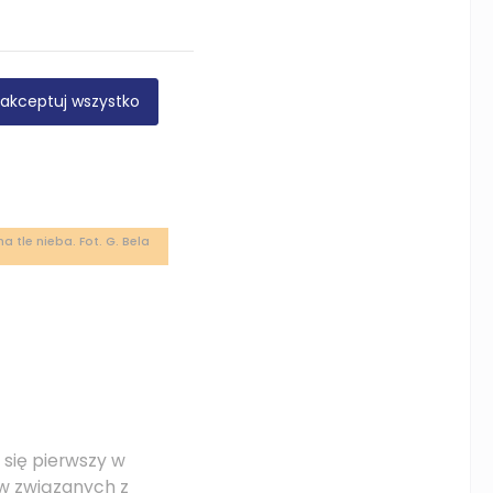
akceptuj wszystko
a tle nieba. Fot. G. Bela
e się pierwszy w
ów związanych z