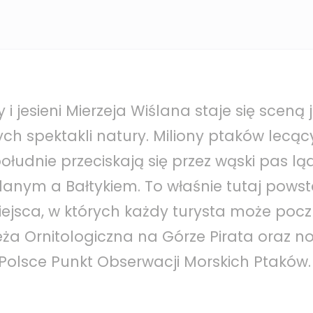
 i jesieni Mierzeja Wiślana staje się sceną
ych spektakli natury. Miliony ptaków lecąc
ołudnie przeciskają się przez wąski pas l
anym a Bałtykiem. To właśnie tutaj pows
ejsca, w których każdy turysta może poczu
eża Ornitologiczna na Górze Pirata oraz n
Polsce Punkt Obserwacji Morskich Ptaków.