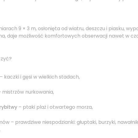
iarach 9 × 3 m, osłonięta od wiatru, deszczu i piasku, wy
a, daje możliwość komfortowych obserwacji nawet w cza
czyć?
– kaczki i gęsi w wielkich stadach,
 mistrzów nurkowania,
 rybitwy
– ptaki plaż i otwartego morza,
w – prawdziwe niespodzianki: głuptaki, burzyki, nawałniki
.