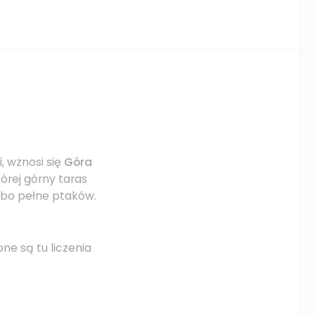
, wznosi się
Góra
tórej górny taras
ebo pełne ptaków.
ne są tu liczenia