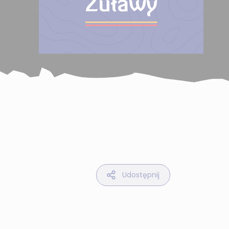
Żuławy
Udostępnij