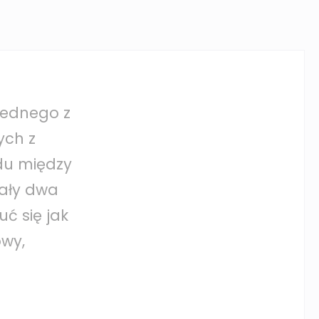
 jednego z
ych z
ądu między
tały dwa
ć się jak
owy,