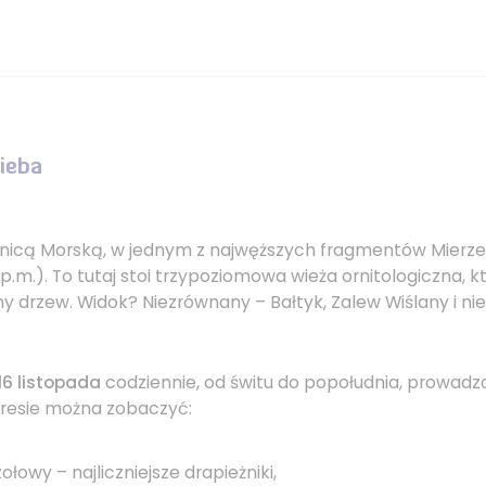
nieba
nicą Morską, w jednym z najwęższych fragmentów Mierzei
p.m.). To tutaj stoi trzypoziomowa wieża ornitologiczna, k
y drzew. Widok? Niezrównany – Bałtyk, Zalew Wiślany i ni
 16 listopada
codziennie, od świtu do popołudnia, prowadzo
resie można zobaczyć:
ołowy – najliczniejsze drapieżniki,