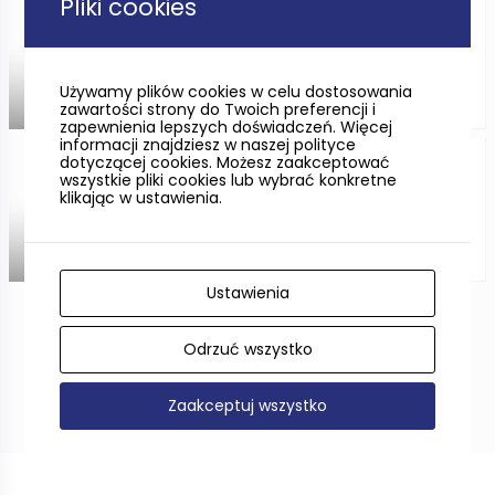
Pliki cookies
Symulator golfa w Hotelu SPA
Wieniawa
Używamy plików cookies w celu dostosowania
zawartości strony do Twoich preferencji i
ODLEGŁOŚĆ —
zapewnienia lepszych doświadczeń. Więcej
informacji znajdziesz w naszej polityce
dotyczącej cookies. Możesz zaakceptować
Golf Park Gdynia
wszystkie pliki cookies lub wybrać konkretne
klikając w ustawienia.
ODLEGŁOŚĆ —
Ustawienia
Pokaż więcej
Odrzuć wszystko
Zaakceptuj wszystko