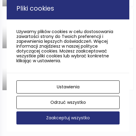
ODLEGŁOŚĆ —
Pliki cookies
Latarnia morska Hel (Szlak
Latarni Morskich)
Używamy plików cookies w celu dostosowania
zawartości strony do Twoich preferencji i
zapewnienia lepszych doświadczeń. Więcej
ODLEGŁOŚĆ —
informacji znajdziesz w naszej polityce
dotyczącej cookies. Możesz zaakceptować
wszystkie pliki cookies lub wybrać konkretne
ORP "Błyskawica" (oddział
klikając w ustawienia.
Muzeum Marynarki Wojennej)
ODLEGŁOŚĆ —
Ustawienia
Odrzuć wszystko
Pokaż więcej
Zaakceptuj wszystko