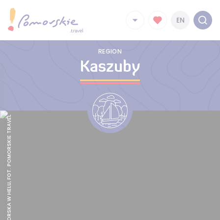
EN
REGION
Kaszuby
LATARNIA MORSKA W HELU, FOT. POMORSKIE TRAVEL