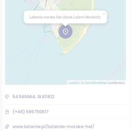
×
Latarnia morska Hel (Szlak Latarni Morskich)
Leaflet
| ©
OpenStreetMap
contributors
54.599964, 18.811812
(+48) 586750617
www.latarnie.pl/latarnia-morska-hel/