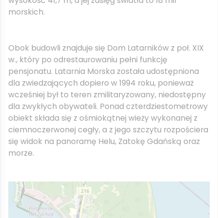
wysokość 41,7 m, a jej zasięg światła to 18 mil
morskich.
Obok budowli znajduje się Dom Latarników z poł. XIX
w., który po odrestaurowaniu pełni funkcję
pensjonatu. Latarnia Morska została udostępniona
dla zwiedzających dopiero w 1994 roku, ponieważ
wcześniej był to teren zmilitaryzowany, niedostępny
dla zwykłych obywateli. Ponad czterdziestometrowy
obiekt składa się z ośmiokątnej wieży wykonanej z
ciemnoczerwonej cegły, a z jego szczytu rozpościera
się widok na panoramę Helu, Zatokę Gdańską oraz
morze.