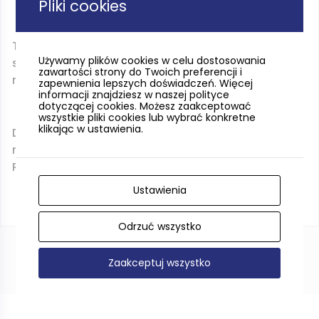
Pliki cookies
Twoja informacja pozwoli nam szybciej przekazać
Używamy plików cookies w celu dostosowania
sprawę do właściwego zarządcy i podjąć działania
zawartości strony do Twoich preferencji i
naprawcze.
zapewnienia lepszych doświadczeń. Więcej
informacji znajdziesz w naszej polityce
dotyczącej cookies. Możesz zaakceptować
wszystkie pliki cookies lub wybrać konkretne
klikając w ustawienia.
Dziękujemy za współpracę i zaangażowanie w
rozwój oraz utrzymanie Pomorskich Tras
Rowerowych.
Ustawienia
Odrzuć wszystko
Zaakceptuj wszystko