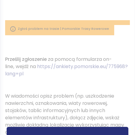
Zgłoś problem na trasie | Pomorskie Trasy Rowerowe
Prześlij zgłoszenie
za pomocą formularza on-
line
,
wejdź na
https://ankiety.pomorskie.eu/775968?
lang=pl
W wiadomości opisz problem (np. uszkodzenie
nawierzchni, oznakowania, wiaty rowerowej,
stojaków, tablic informacyjnych lub innych
elementów infrastruktury), dołącz zdjęcie, wskaż
możliwie dokładną lokalizację wykorzystując mapy
on-line