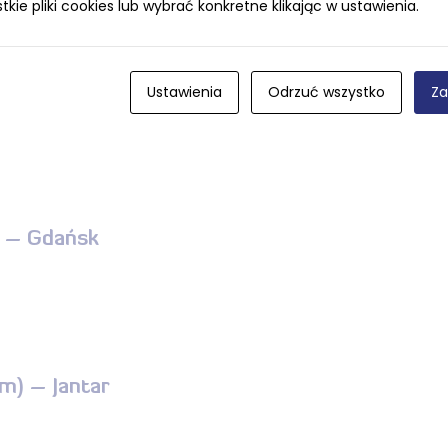
ie pliki cookies lub wybrać konkretne klikając w ustawienia.
) – Puck
Ustawienia
Odrzuć wszystko
Za
) – Gdańsk
m) – Jantar