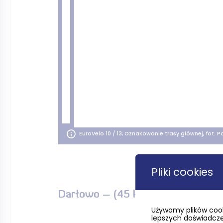
EuroVelo 10 / 13, Oznakowanie trasy głównej, fot. P
Pliki cookies
Darłowo – (45 km) – Ustka – (8
Używamy plików cook
lepszych doświadczeń