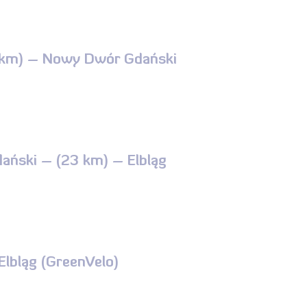
2 km) – Nowy Dwór Gdański
ański – (23 km) – Elbląg
lbląg (GreenVelo)