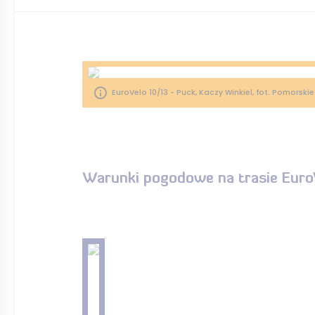
EuroVelo 10/13 - Puck, Kaczy Winkiel, fot. Pomorskie
Warunki pogodowe na trasie Eur