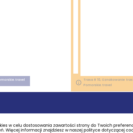
omorskie.travel
Trasa R 10, Oznakowanie tras ł
Pomorskie.travel
0 km) – Łeba
ies w celu dostosowania zawartości strony do Twoich preferencj
. Więcej informacji znajdziesz w naszej polityce dotyczącej co