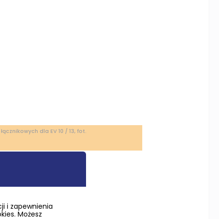
ącznikowych dla EV 10 / 13, fot.
i i zapewnienia
okies. Możesz