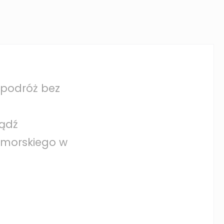
 podróż bez
ądź
omorskiego w