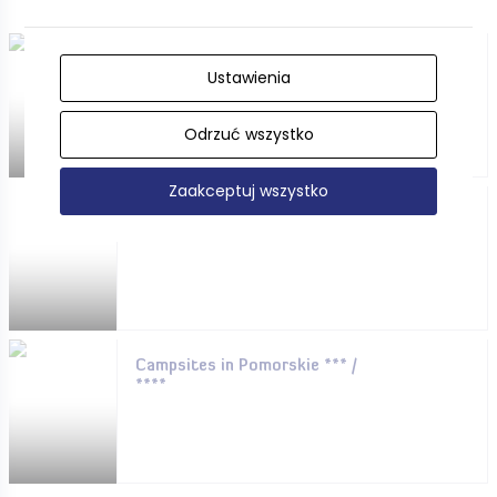
Hotels, guesthouses and
Ustawienia
more. . . .
Odrzuć wszystko
Zaakceptuj wszystko
Campsites in Pomorskie * / **
Campsites in Pomorskie *** /
****