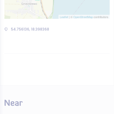
Leaflet
| ©
OpenStreetMap
contributors
54.756136, 18.398368
Near