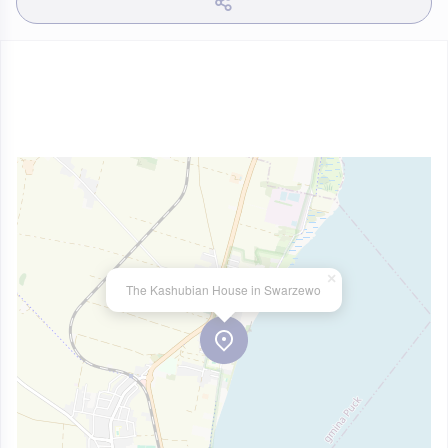
×
The Kashubian House in Swarzewo