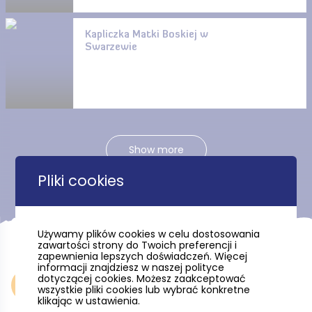
Kapliczka Matki Boskiej w
Swarzewie
Show more
Pliki cookies
Używamy plików cookies w celu dostosowania
zawartości strony do Twoich preferencji i
zapewnienia lepszych doświadczeń. Więcej
informacji znajdziesz w naszej polityce
dotyczącej cookies. Możesz zaakceptować
Accommodation
wszystkie pliki cookies lub wybrać konkretne
klikając w ustawienia.