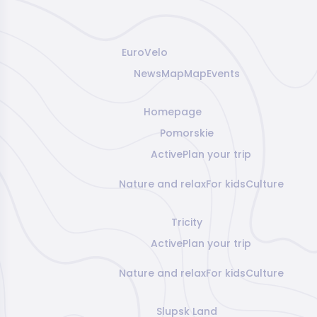
EuroVelo
News
Map
Map
Events
Homepage
Pomorskie
Active
Plan your trip
Nature and relax
For kids
Culture
Tricity
Active
Plan your trip
Nature and relax
For kids
Culture
Slupsk Land