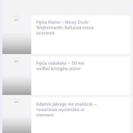
życiem
dech w
dech w
dech w
piersiach
piersiach
piersiach
Pętla Kielno - Nowy Dwór
Wejherowski: kultowa trasa
szosowa
Pętla raduńska – 50 km
wzdłuż brzegów jezior
Gdańsk jakiego nie znaliście –
rowerowa wycieczka w
nieznane