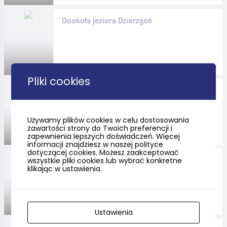
Dookoła jeziora Dzierzgoń
Pliki cookies
Rowerowe przedmieścia
Gdańska - Otomin
Używamy plików cookies w celu dostosowania
zawartości strony do Twoich preferencji i
zapewnienia lepszych doświadczeń. Więcej
informacji znajdziesz w naszej polityce
dotyczącej cookies. Możesz zaakceptować
wszystkie pliki cookies lub wybrać konkretne
Komplet 8 map rowerowych z
klikając w ustawienia.
serii „Pomorskie – przygoda i
przyroda” 2026
Ustawienia