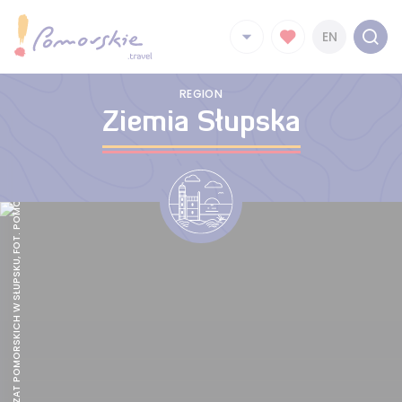
EN
REGION
Ziemia Słupska
ZAMEK KSIAZAT POMORSKICH W SŁUPSKU, FOT. POMORSKIE TRAVEL