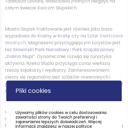
Tadeusza Szołdrę, właściciela znanych niegdyś na
całym świecie Karczm Słupskich.
Miasto Słupsk traktowane jest również jako baza
wypadowa do
Krainy w Kratę
czy na
Szlak Elektrowni
Wodnych
. Magnesem przyciągającym turystów jest
też
Słowiński Park Narodowy
i
Park Krajobrazowy
„Dolina Słupi”
. Dynamicznie rozwija się turystyka
aktywna. Rzeka Słupia przyciąga coraz większą
rzeszę kajakarzy i wędkarzy. Zainteresowaniem
cieszy się regionalna sieć szlaków rowerowych i
pieszych, na których organizowane są między innymi
Pliki cookies
jazdy konne.
W sezonie letnim oferta kurortów nadmorskich
Używamy plików cookies w celu dostosowania
zawartości strony do Twoich preferencji i
skutecznie uzupełnia ofertę turystyczną Słupska.
zapewnienia lepszych doświadczeń. Więcej
Niewątpliwie dużym atutem miasta w tym okresie, są
informacji znajdziesz w naszej polityce