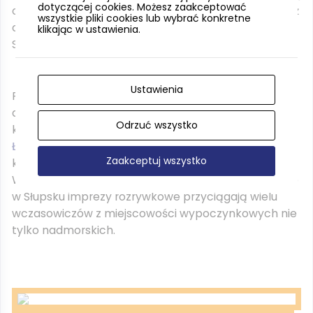
dotyczącej cookies. Możesz zaakceptować
organizowane licznie festiwale i koncerty, jak również
wszystkie pliki cookies lub wybrać konkretne
cykl tematycznych bezpłatnych spacerów po
klikając w ustawienia.
Słupsku z przewodnikami.
Ustawienia
Rozwinięta sieć komunikacyjna ułatwia turystom
dotarcie do miejsc letniego wypoczynku. W lecie
Odrzuć wszystko
kurorty takie jak: Ustka, Rowy, Darłowo, Jarosławiec,
Łeba
organizują szereg imprez promocyjnych, w
Zaakceptuj wszystko
których udział biorą turyści i mieszkańcy Słupska.
Wymiana ta działa też w drugą stronę, organizowane
w Słupsku imprezy rozrywkowe przyciągają wielu
wczasowiczów z miejscowości wypoczynkowych nie
tylko nadmorskich.