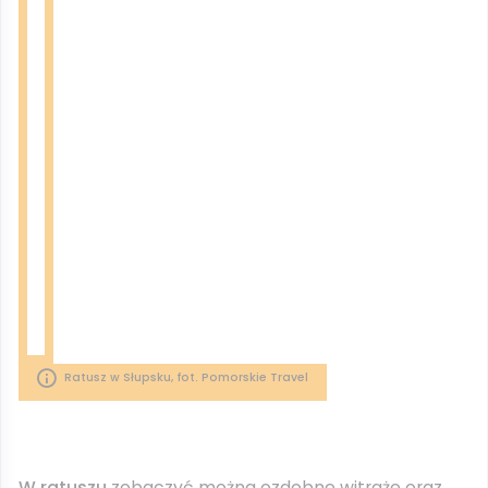
Ratusz w Słupsku, fot. Pomorskie Travel
W ratuszu
zobaczyć można ozdobne witraże oraz