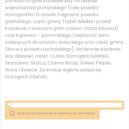
Administracyjnie Kociewie leży na terenie
województwa pomorskiego (całe powiaty:
starogardzki i tczewski, fragment powiatu
gdańskiego: część gminy Trąbki Wielkie i powiat
kościerski z terenami gmin Liniewo i Stara Kiszewa)
oraz kujawsko – pomorskiego (większość ziem
należących do powiatu świeckiego oraz część gminy
Śliwce z powiatu tucholskiego). Na terenie Kociewia
leży dziewięć miast: Tczew, Starogard Gdański,
Skarszewy, Skórcz, Czarna Woda, Gniew, Pelplin,
Nowe i Świecie. Za stolicę regionu uważa się
Starogard Gdański.
Opactro pocysterskie w Pelplinie, fot UM Pelplin