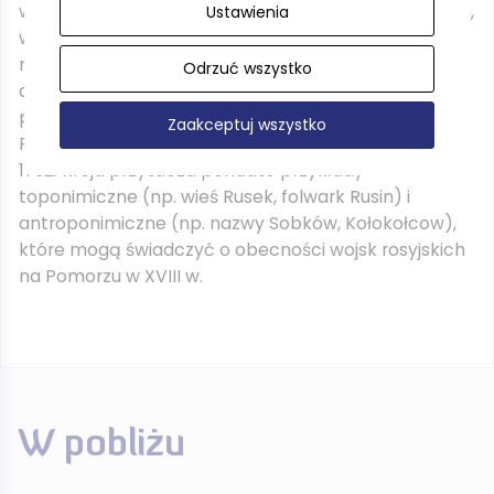
w. W tym czasie przez Pomorze maszerowały wojska,
Ustawienia
w tym wojska rosyjskie, które również stacjonowały
na tym terenie. W źródłach brakuje bezpośrednich
Odrzuć wszystko
dowodów na to, że w okolicach Gniewa i Pelplina
przebywali Rosjanie, natomiast w klasztorze w
Zaakceptuj wszystko
Pelplinie odnaleziono monety rosyjskie z lat 1759-
1762. Kreja przytacza ponadto przykłady
toponimiczne (np. wieś Rusek, folwark Rusin) i
antroponimiczne (np. nazwy Sobków, Kołokołcow),
które mogą świadczyć o obecności wojsk rosyjskich
na Pomorzu w XVIII w.
W pobliżu