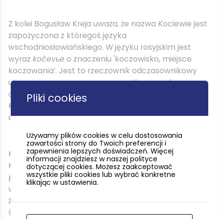
Z kolei Bogusław Kreja uważa, że nazwa Kociewie jest
zapożyczona z któregoś języka
wschodniosłowiańskiego. W języku rosyjskim jest
wyraz
kočevьe
o znaczeniu 'koczowisko, miejsce
koczowania’. Jest to rzeczownik odczasownikowy
utworzony przy pomocy przyrostka
-ьe
od
czasownika
kočevat
, czyli 'koczować’. Nazwa
Pliki cookies
Koczewie, która występuje u Ceynowy jest zbliżona
do źródłosłowu rosyjskiego.
Używamy plików cookies w celu dostosowania
zawartości strony do Twoich preferencji i
zapewnienia lepszych doświadczeń. Więcej
Kreja przyjął pogląd Kujota o mniejszym obszarze
informacji znajdziesz w naszej polityce
Kociewia w przeszłości (tj. tereny po Wierzycy,
dotyczącej cookies. Możesz zaakceptować
wszystkie pliki cookies lub wybrać konkretne
pomiędzy Nową Cerkwią a wsią Królów Las) i
klikając w ustawienia.
wyszedłz założenia, że ​​zanim nazwa pojawiła się w
źródłach pisanych, musiała funkcjonować w
świadomości mieszkańców, czyli według Krei w XVIII