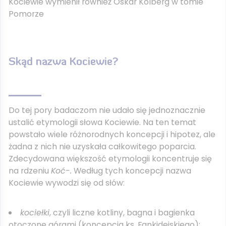
Kociewie wymienił również Oskar Kolberg w tomie
Pomorze
Skąd nazwa Kociewie?
Do tej pory badaczom nie udało się jednoznacznie
ustalić etymologii słowa Kociewie. Na ten temat
powstało wiele różnorodnych koncepcji i hipotez, ale
żadna z nich nie uzyskała całkowitego poparcia.
Zdecydowana większość etymologii koncentruje się
na rdzeniu
Koć-.
Według tych koncepcji nazwa
Kociewie wywodzi się od słów:
kociełki
, czyli liczne kotliny, bagna i bagienka
otoczone górami (koncepcja ks. Fankidejskiego);