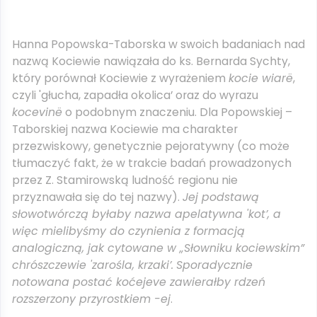
Hanna Popowska-Taborska w swoich badaniach nad
nazwą Kociewie nawiązała do ks. Bernarda Sychty,
który porównał Kociewie z wyrażeniem
kocie wiarë
,
czyli 'głucha, zapadła okolica’ oraz do wyrazu
kocevinë
o podobnym znaczeniu. Dla Popowskiej –
Taborskiej nazwa Kociewie ma charakter
przezwiskowy, genetycznie pejoratywny (co może
tłumaczyć fakt, że w trakcie badań prowadzonych
przez Z. Stamirowską ludność regionu nie
przyznawała się do tej nazwy).
Jej podstawą
słowotwórczą byłaby nazwa apelatywna 'kot’, a
więc mielibyśmy do czynienia z formacją
analogiczną, jak cytowane w „Słowniku kociewskim”
chrószczewie 'zarośla, krzaki’.
Sporadycznie
notowana postać koćejeve zawierałby rdzeń
rozszerzony przyrostkiem -ej
.