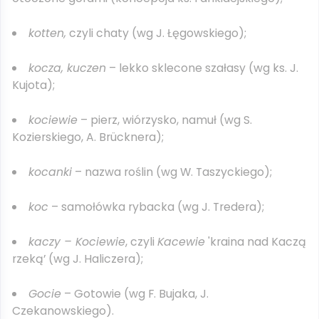
kotten,
czyli chaty (wg J. Łęgowskiego);
kocza, kuczen
– lekko sklecone szałasy (wg ks. J.
Kujota);
kociewie
– pierz, wiórzysko, namuł (wg S.
Kozierskiego, A. Brücknera);
kocanki
– nazwa roślin (wg W. Taszyckiego);
koc
– samołówka rybacka (wg J. Tredera);
kaczy – Kociewie
, czyli
Kacewie
'kraina nad Kaczą
rzeką’ (wg J. Haliczera);
Gocie
– Gotowie (wg F. Bujaka, J.
Czekanowskiego).