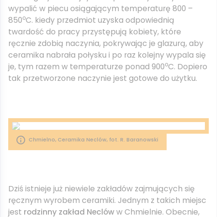
wypalić w piecu osiągającym temperaturę 800 –
o
850
C. kiedy przedmiot uzyska odpowiednią
twardość do pracy przystępują kobiety, które
ręcznie zdobią naczynia, pokrywając je glazurą, aby
ceramika nabrała połysku i po raz kolejny wypala się
o
je, tym razem w temperaturze ponad 900
C. Dopiero
tak przetworzone naczynie jest gotowe do użytku.
Chmielno, Ceramika Neclów, fot. R. Baranowski
Dziś istnieje już niewiele zakładów zajmujących się
ręcznym wyrobem ceramiki. Jednym z takich miejsc
jest
rodzinny zakład Neclów
w Chmielnie. Obecnie,