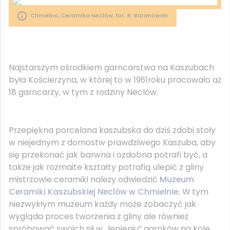
Chmielno, Ceramika Neclów, fot. R. Baranowski
Najstarszym ośrodkiem garncarstwa na Kaszubach
była Kościerzyna, w której to w 1961roku pracowało aż
18 garncarzy, w tym z rodziny Neclów.
Przepiękna porcelana kaszubska do dziś zdobi stoły
w niejednym z domostw prawdziwego Kaszuba, aby
się przekonać jak barwna i ozdobna potrafi być, a
także jak rozmaite kształty potrafią ulepić z gliny
mistrzowie ceramiki należy odwiedzić
Muzeum
Ceramiki Kaszubskiej Neclów w Chmielnie
.
W tym
niezwykłym muzeum każdy może zobaczyć jak
wygląda proces tworzenia z gliny ale również
spróbować swoich sił w „lepieniu” garnków na kole