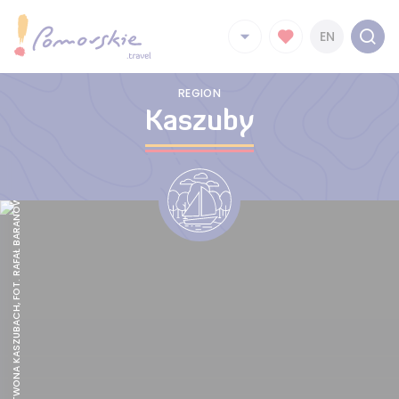
EN
REGION
Kaszuby
GARNCARSTWONA KASZUBACH, FOT. RAFAŁ BARANOWSKI