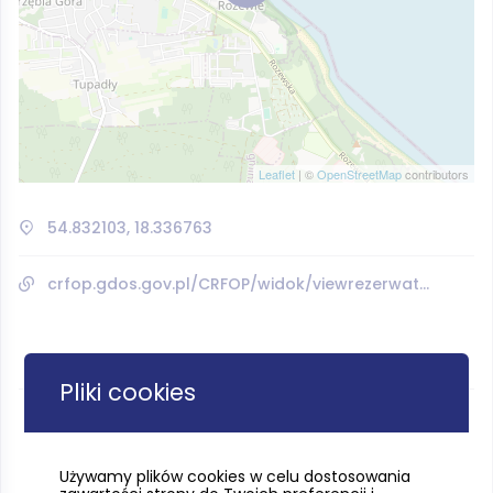
Leaflet
| ©
OpenStreetMap
contributors
54.832103, 18.336763
crfop.gdos.gov.pl/CRFOP/widok/viewrezerwatprzyrody.jsf?fop=PL.ZIPOP.1393.RP.857
Pliki cookies
Używamy plików cookies w celu dostosowania