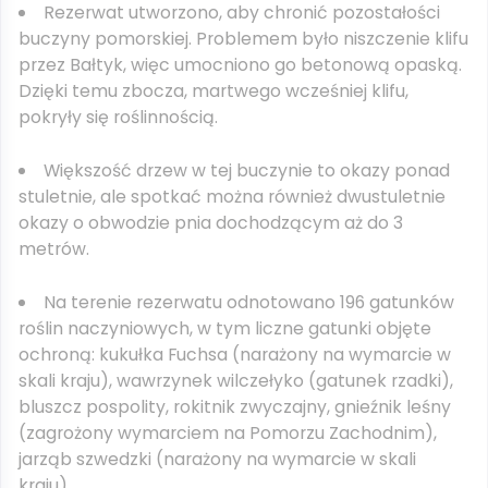
Rezerwat utworzono, aby chronić pozostałości
buczyny pomorskiej. Problemem było niszczenie klifu
przez Bałtyk, więc umocniono go betonową opaską.
Dzięki temu zbocza, martwego wcześniej klifu,
pokryły się roślinnością.
Większość drzew w tej buczynie to okazy ponad
stuletnie, ale spotkać można również dwustuletnie
okazy o obwodzie pnia dochodzącym aż do 3
metrów.
Na terenie rezerwatu odnotowano 196 gatunków
roślin naczyniowych, w tym liczne gatunki objęte
ochroną: kukułka Fuchsa (narażony na wymarcie w
skali kraju), wawrzynek wilczełyko (gatunek rzadki),
bluszcz pospolity, rokitnik zwyczajny, gnieźnik leśny
(zagrożony wymarciem na Pomorzu Zachodnim),
jarząb szwedzki (narażony na wymarcie w skali
kraju).