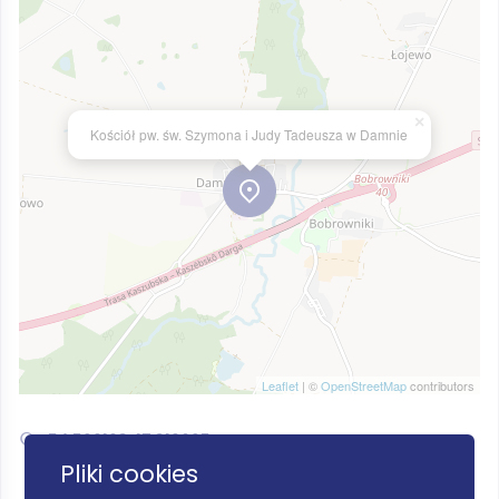
×
Kościół pw. św. Szymona i Judy Tadeusza w Damnie
Leaflet
| ©
OpenStreetMap
contributors
54.529103, 17.319625
Pliki cookies