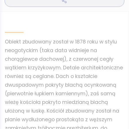
Obiekt zbudowany został w 1878 roku w stylu
neogotyckim (taka data widnieje na
chorągiewce dachowej), z czerwonej cegły
wątkiem krzyżykowym. Detale architektoniczne
również są ceglane. Dach o kształcie
dwuspadowym pokryty blachą ocynkowaną
(pierwotnie łupkiem kamiennym), zaś samą
wieżę kościoła pokryto miedzianą blachą
ułożoną w łuskę. Kościół zbudowany został na
planie wydłużonego prostokąta z węższym
zamkniętym trójbocznie prezbiterium, do