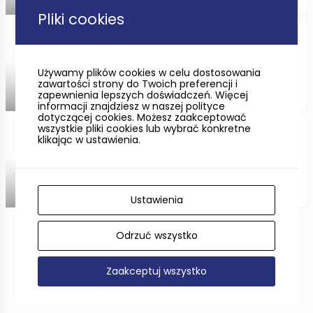
ODLEGŁOŚĆ —
Pliki cookies
Opera Bałtycka w Gdańsku
Używamy plików cookies w celu dostosowania
zawartości strony do Twoich preferencji i
zapewnienia lepszych doświadczeń. Więcej
ODLEGŁOŚĆ —
informacji znajdziesz w naszej polityce
dotyczącej cookies. Możesz zaakceptować
wszystkie pliki cookies lub wybrać konkretne
Teatr Muzyczny im. Danuty
klikając w ustawienia.
Baduszkowej w Gdyni
ODLEGŁOŚĆ —
Ustawienia
Odrzuć wszystko
Pokaż więcej
Zaakceptuj wszystko