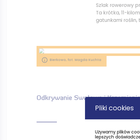
Szlak rowerowy pr
Ta krótka, 11-kil
gatunkami roślin, 
Bierkowo, fot. Magda Kuchta
Odkrywanie Swołowa i Krzemieni
Pliki cookies
Po dotarciu do Sw
gęsiny w Zagrodzie
Używamy plików cook
XIX-wieczne budy
lepszych doświadczeń