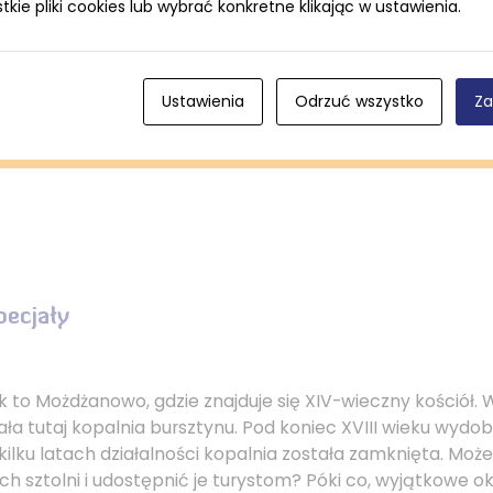
ie pliki cookies lub wybrać konkretne klikając w ustawienia.
tóra działa nieprzerwanie od ponad 150 lat. Obecni właścici
więconą pszczelarstwu.
Ustawienia
Odrzuć wszystko
Za
pecjały
k to Możdżanowo, gdzie znajduje się XIV-wieczny kościół. W
iała tutaj kopalnia bursztynu. Pod koniec XVIII wieku wyd
kilku latach działalności kopalnia została zamknięta. Może
ch sztolni i udostępnić je turystom? Póki co, wyjątkowe o