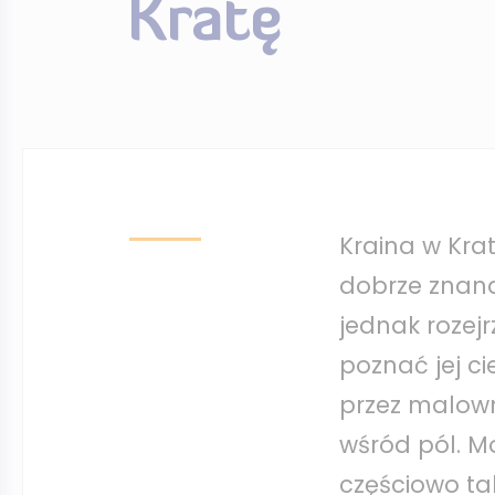
Kratę
Kraina w Krat
dobrze znana
jednak rozejr
poznać jej c
przez malowni
wśród pól. 
częściowo tak