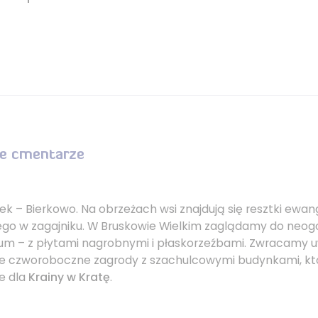
ne cmentarze
ek – Bierkowo. Na obrzeżach wsi znajdują się resztki ewan
ego w zagajniku. W Bruskowie Wielkim zaglądamy do neog
rium – z płytami nagrobnymi i płaskorzeźbami. Zwracamy
e czworoboczne zagrody z szachulcowymi budynkami, kt
e dla
Krainy w Kratę
.