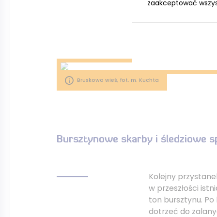
zaakceptować wszystk
także z pasieki, k
mini wystawę poś
Bruskowo wieś, fot. m. Kuchta
Bursztynowe skarby i śledziowe s
Kolejny przystane
w przeszłości istn
ton bursztynu. Po 
dotrzeć do zalany