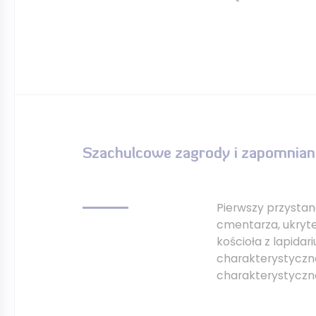
Szachulcowe zagrody i zapomnia
Pierwszy przystan
cmentarza, ukryt
kościoła z lapida
charakterystyczn
charakterystyczn