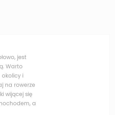
łowo, jest
ą. Warto
okolicy i
aj na rowerze
i wijącej się
amochodem, a