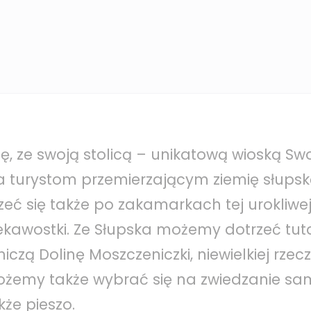
ę, ze swoją stolicą – unikatową wioską Swo
 turystom przemierzającym ziemię słupsk
zeć się także po zakamarkach tej urokliwej 
iekawostki. Ze Słupska możemy dotrzeć tut
czą Dolinę Moszczeniczki, niewielkiej rzeczk
Możemy także wybrać się na zwiedzanie s
że pieszo.