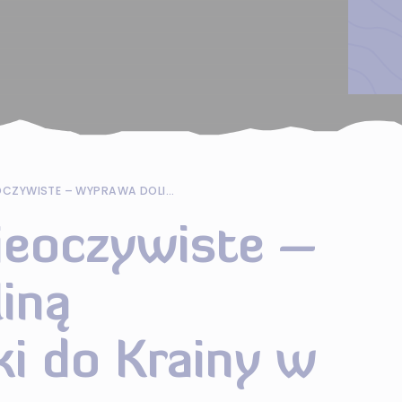
POMORSKIE NIEOCZYWISTE – WYPRAWA DOLINĄ MOSZCZENICZKI DO KRAINY W KRATĘ
ieoczywiste –
iną
i do Krainy w