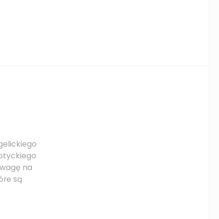
gelickiego
otyckiego
 uwagę na
óre są