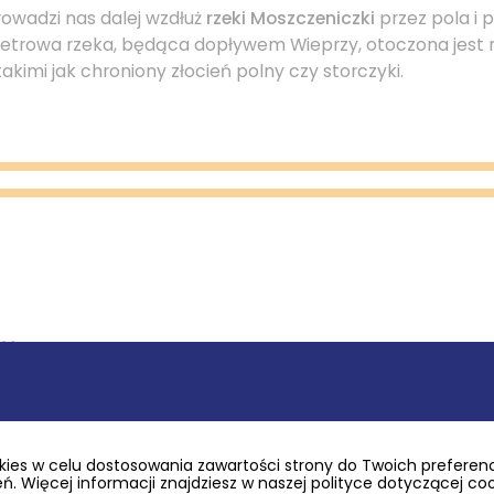
owadzi nas dalej wzdłuż
rzeki Moszczeniczki
przez pola i 
ometrowa rzeka, będąca dopływem Wieprzy, otoczona jest 
takimi jak chroniony złocień polny czy storczyki.
cy
ołowa, warto zwiedzić skansen i spróbować lokalnych dań
 w Kratę. Następnie kierujemy się do Krzemienicy, gdzie zn
ies w celu dostosowania zawartości strony do Twoich preferencj
nki szachulcowe. W jednej z zagród można nawet przenoc
. Więcej informacji znajdziesz w naszej polityce dotyczącej co