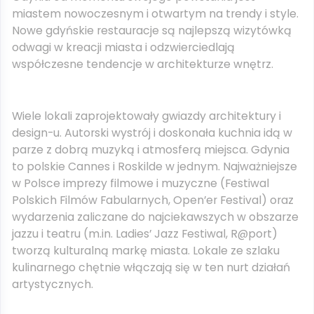
miastem nowoczesnym i otwartym na trendy i style.
Nowe gdyńskie restauracje są najlepszą wizytówką
odwagi w kreacji miasta i odzwierciedlają
współczesne tendencje w architekturze wnętrz.
Wiele lokali zaprojektowały gwiazdy architektury i
design-u. Autorski wystrój i doskonała kuchnia idą w
parze z dobrą muzyką i atmosferą miejsca. Gdynia
to polskie Cannes i Roskilde w jednym. Najważniejsze
w Polsce imprezy filmowe i muzyczne (Festiwal
Polskich Filmów Fabularnych, Open’er Festival) oraz
wydarzenia zaliczane do najciekawszych w obszarze
jazzu i teatru (m.in. Ladies’ Jazz Festiwal, R@port)
tworzą kulturalną markę miasta. Lokale ze szlaku
kulinarnego chętnie włączają się w ten nurt działań
artystycznych.