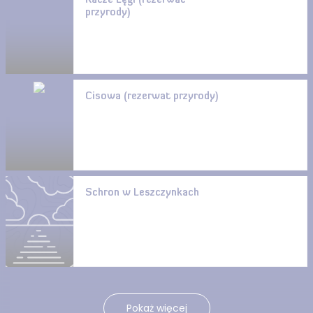
Kacze Łęgi (rezerwat
przyrody)
Cisowa (rezerwat przyrody)
Schron w Leszczynkach
Pokaż więcej