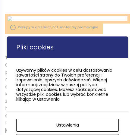
Zakupy w galeriach, fot. materiały promocyjne
Pliki cookies
Trójmiejskie centra handlowe
– od Gdańska po
Gdynię to miejsca, gdzie znajdziesz wszystko, czego
Używamy plików cookies w celu dostosowania
potrzebujesz dla siebie i najbliższych. Wybierać
zawartości strony do Twoich preferencji i
możesz między większymi i bardziej
kameralnymi
zapewnienia lepszych doświadczeń. Więcej
informacji znajdziesz w naszej polityce
obiektami
, między tymi, gdzie łatwo dojedziesz
dotyczącej cookies. Możesz zaakceptować
komunikacją miejską i takimi, gdzie
bez problemu
wszystkie pliki cookies lub wybrać konkretne
klikając w ustawienia.
zaparkujesz samochód. Trójmiejskie centra
handlowe kuszą niezwykle
bogatą i zróżnicowaną
ofertą
oraz konkurencyjnymi cenami. Klienci zawsze
mogą liczyć na
profesjonalną obsługę
(również w
Ustawienia
języku angielskim), która doradzi i pomoże kupić