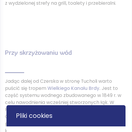
z wydzielonej strefy na grill, toalety i przebieralni.
Przy skrzyżowaniu wód
Jadąc dalej od Czerska w stronę Tucholi warto
puścić się tropem
Wielkiego Kanału Brdy
.
Jest to
część systemu wodnego zbudowanego w 1849 r. w
celu nawodnienia wcześniej stworzonych łąk. W
Fojutowie Kanał poprowadzono akweduktem ponad
Pliki cookies
Czerską Strugą. Lustro tej ostatniej leży prawie 9 m
pod kanałem. Obok budynek dawnej strażnicy
kanałowej. Nieopodal tego zabytku hydrotechniki