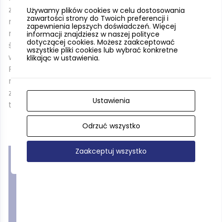
znajdziemy Zajazd Fojutowo, w którym zadbano o
Używamy plików cookies w celu dostosowania
zawartości strony do Twoich preferencji i
moc atrakcji. Jest tu hotel i restauracja, a nawet
zapewnienia lepszych doświadczeń. Więcej
mały browar. Latem funkcjonują otwarte baseny,
informacji znajdziesz w naszej polityce
dotyczącej cookies. Możesz zaakceptować
świetne do zabaw z dziećmi. Można stąd
wszystkie pliki cookies lub wybrać konkretne
wypożyczyć też kajak i przepłynąć się kanałem.
klikając w ustawienia.
Podczas śnieżnej i mroźnej zimy działa wyciąg
narciarski. W planie jest uruchomienie tężni oraz
zabytkowych drewnianych chat i wiatraka,
Ustawienia
tworzących swoisty skansen.
Odrzuć wszystko
Zaakceptuj wszystko