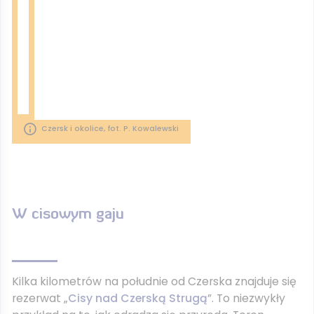
Czersk i okolice, fot. P. Kowalewski
W cisowym gaju
Kilka kilometrów na południe od Czerska znajduje się
rezerwat „
Cisy nad Czerską Strugą
”. To niezwykły