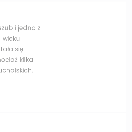
zub i jedno z
 wieku
tała się
ociaż kilka
cholskich.