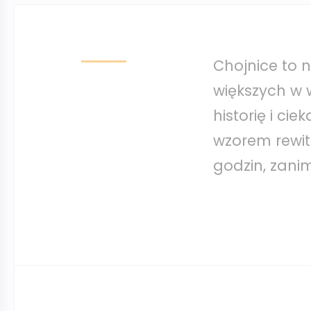
Chojnice to n
większych w 
historię i cie
wzorem rewita
godzin, zani