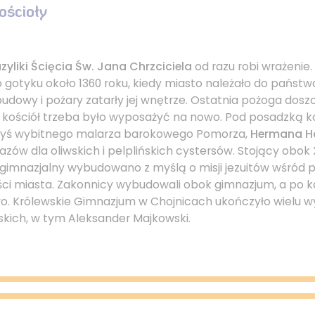
ościoły
zyliki Ścięcia Św. Jana Chrzciciela
od razu robi wrażenie
 gotyku około 1360 roku, kiedy miasto należało do państw
udowy i pożary zatarły jej wnętrze. Ostatnia pożoga doszc
 kościół trzeba było wyposażyć na nowo. Pod posadzką k
yś wybitnego malarza barokowego Pomorza,
Hermana H
azów dla oliwskich i pelplińskich cystersów. Stojący obok 
gimnazjalny wybudowano z myślą o misji jezuitów wśród 
ości miasta. Zakonnicy wybudowali obok gimnazjum, a po k
wo. Królewskie Gimnazjum w Chojnicach ukończyło wielu 
bskich, w tym Aleksander Majkowski.