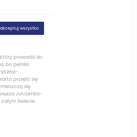
akceptuj wszystko
 który prowadzi do
, bo pełniła
ryczno-
arto przejść się
j mieszczą się
anusza Jutrzenka-
 całym świecie.