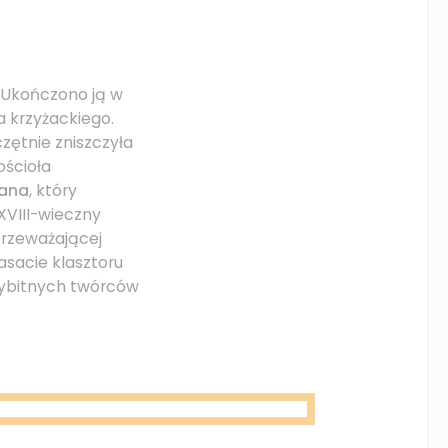
. Ukończono ją w
a krzyżackiego.
zętnie zniszczyła
ościoła
ana
, który
XVIII-wieczny
przeważającej
asacie klasztoru
wybitnych twórców