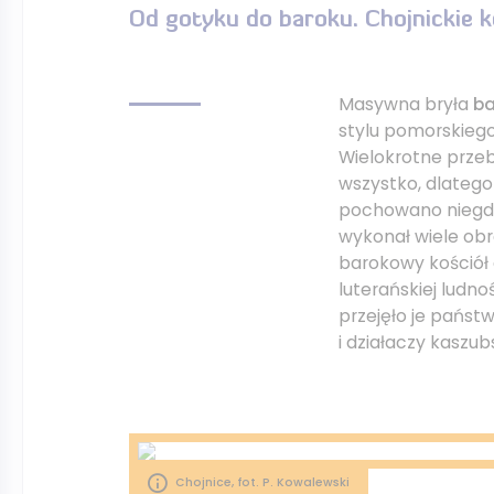
Od gotyku do baroku. Chojnickie k
Masywna bryła
ba
stylu pomorskiego
Wielokrotne przeb
wszystko, dlatego
pochowano niegd
wykonał wiele obr
barokowy kościół 
luterańskiej ludn
przejęło je państ
i działaczy kaszu
Chojnice, fot. P. Kowalewski