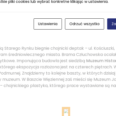
ie pliki cookies lub wybrać konkretne klikając w ustawienia.
Ustawienia
Odrzuć wszystko
Za
 Starego Rynku biegnie chojnicki deptak – ul. Kościuszki,
bram średniowiecznego miasta. Brama Człuchowska ocalała
żytkowe. Imponująca budowla jest siedzibą
Muzeum Histo
 którego ekspozycja rozłożona jest na czterech piętrach. W
 Podmurnej. Znajdziemy to kolejne baszty, w których dzisia
y muzeum. W Baszcie Więziennej zaś mieści się Muzeum J
– chojnickiego plastyka, którego prace wystawiane są na