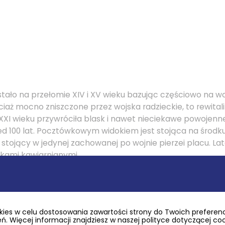
tało na przełomie XIV i XV wieku bazując częściowo na w
hociaż mocno zniszczone przez wojska radzieckie, to rewital
XXI wieku przywróciła blask i nawet nieciekawe powojenne
rzed 100 lat. Pocztówkowym widokiem jest stojąca na środk
 stojący w jedynej zachowanej po wojnie pierzei placu. L
dkami kawiarnianymi.
ies w celu dostosowania zawartości strony do Twoich preferencj
. Więcej informacji znajdziesz w naszej polityce dotyczącej co