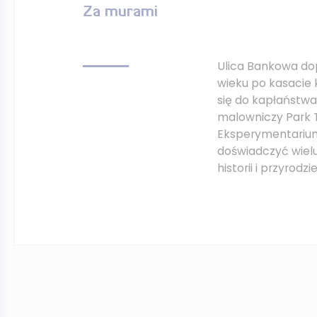
Za murami
Ulica Bankowa dop
wieku po kasacie 
się do kapłaństwa.
malowniczy Park T
Eksperymentarium
doświadczyć wielu 
historii i przyrodzi