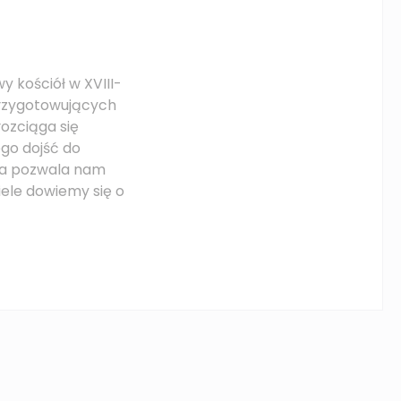
 kościół w XVIII-
 przygotowujących
rozciąga się
ego dojść do
ra pozwala nam
wiele dowiemy się o