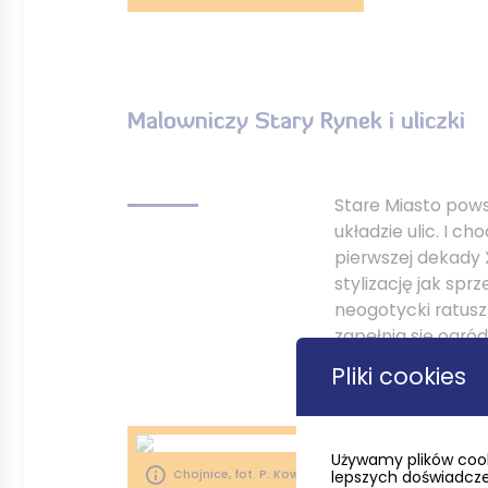
Malowniczy Stary Rynek i uliczki
Stare Miasto pows
układzie ulic. I c
pierwszej dekady 
stylizację jak sp
neogotycki ratusz
zapełnia się ogró
Pliki cookies
Używamy plików cook
Chojnice, fot. P. Kowalewski
lepszych doświadczeń