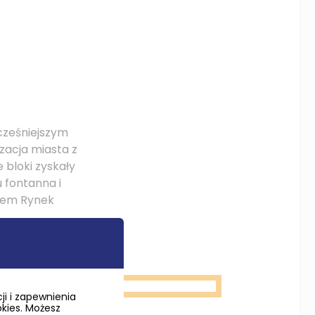
cześniejszym
izacja miasta z
 bloki zyskały
u fontanna i
atem Rynek
i i zapewnienia
okies. Możesz