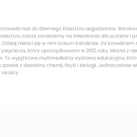
rowadzi nas do dawnego klasztoru augustianów. Barokowy
klasztoru został zamieniony na mieszkania dla uczniów i
 Dzisiaj mieści się w nim Liceum Katolickie. Za konwiktem 
ysiąclecia, który uporządkowano w 2012 roku. Można z ni
. To wyjątkowa multimedialna wystawa edukacyjna, któ
zjawisk z dziedziny chemii, fizyki i biologii. Jednocześnie 
e okolicy.