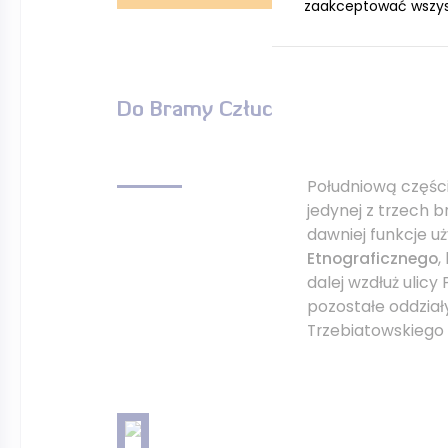
zaakceptować wszystk
Do Bramy Człuchowskiej
Południową częścią
jedynej z trzech 
dawniej funkcje u
Etnograficznego
,
dalej wzdłuż ulicy
pozostałe oddział
Trzebiatowskiego 