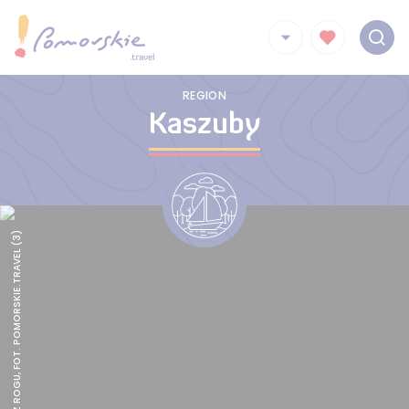
REGION
Kaszuby
TABAKIERA Z ROGU, FOT. POMORSKIE.TRAVEL (3)